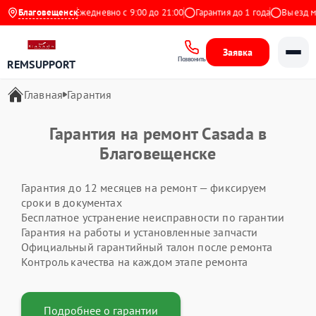
4.9 на Яндекс
Благовещенск
Ежедневно с 9:00 до 21:00
Гарантия до 1 года
Выезд мас
Заявка
Позвонить
REMSUPPORT
Главная
Гарантия
Гарантия на ремонт Casada в
Благовещенске
Гарантия до 12 месяцев на ремонт — фиксируем
сроки в документах
Бесплатное устранение неисправности по гарантии
Гарантия на работы и установленные запчасти
Официальный гарантийный талон после ремонта
Контроль качества на каждом этапе ремонта
Подробнее о гарантии