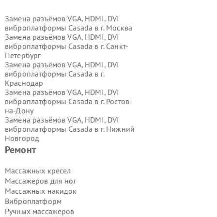
Замена разъёмов VGA, HDMI, DVI
виброплатформы Casada в г.
Москва
Замена разъёмов VGA, HDMI, DVI
виброплатформы Casada в г.
Санкт-
Петербург
Замена разъёмов VGA, HDMI, DVI
виброплатформы Casada в г.
Краснодар
Замена разъёмов VGA, HDMI, DVI
виброплатформы Casada в г.
Ростов-
на-Дону
Замена разъёмов VGA, HDMI, DVI
виброплатформы Casada в г.
Нижний
Новгород
Замена разъёмов VGA, HDMI, DVI
Ремонт
виброплатформы Casada в г.
Новосибирск
Массажных кресел
Замена разъёмов VGA, HDMI, DVI
Массажеров для ног
виброплатформы Casada в г.
Массажных накидок
Екатеринбург
Виброплатформ
Замена разъёмов VGA, HDMI, DVI
Ручных массажеров
виброплатформы Casada в г.
Казань