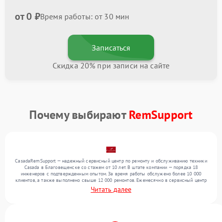
от 0 ₽
Время работы: от 30 мин
Записаться
Скидка 20% при записи на сайте
Почему выбирают
RemSupport
CasadaRemSupport — надежный сервисный центр по ремонту и обслуживанию техники
Casada в Благовещенске со стажем от 10 лет. В штате компании — порядка 18
инженеров с подтвержденным опытом. За время работы обслужено более 10 000
клиентов, а также выполнено свыше 12 000 ремонтов. Ежемесячно в сервисный центр
поступает свыше 300 единиц техники, включая , , . Мы выполняем ремонт различного
Читать далее
уровня сложности и поддерживаем высокий стандарт качества благодаря опыту
команды.