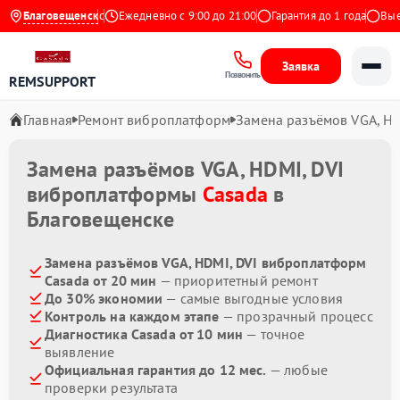
4.9 на Яндекс
Благовещенск
Ежедневно с 9:00 до 21:00
Гарантия до 1 года
Выезд
Заявка
Позвонить
REMSUPPORT
Главная
Ремонт виброплатформ
Замена разъёмов VGA, HD
Замена разъёмов VGA, HDMI, DVI
виброплатформы
Casada
в
Благовещенске
Замена разъёмов VGA, HDMI, DVI виброплатформ
Casada от 20 мин
— приоритетный ремонт
До 30% экономии
— самые выгодные условия
Контроль на каждом этапе
— прозрачный процесс
Диагностика Casada от 10 мин
— точное
выявление
Официальная гарантия до 12 мес.
— любые
проверки результата