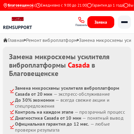
4.9 на Яндекс
Благовещенск
Ежедневно с 9:00 до 21:00
Гарантия до 1 года
Выезд
Заявка
Позвонить
REMSUPPORT
Главная
Ремонт виброплатформ
Замена микросхемы усил
Замена микросхемы усилителя
виброплатформы
Casada
в
Благовещенске
Замена микросхемы усилителя виброплатформ
Casada от 20 мин
— экспресс-обслуживание
До 30% экономии
— всегда свежие акции и
спецпредложения
Контроль на каждом этапе
— прозрачный процесс
Диагностика Casada от 10 мин
— понятный вывод
Официальная гарантия до 12 мес.
— любые
проверки результата