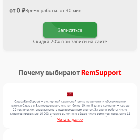
от 0 ₽
Время работы: от 30 мин
Записаться
Скидка 20% при записи на сайте
Почему выбирают
RemSupport
CasadaRemSupport — экспертный сервисный центр по ремонту и обслуживанию
техники Casada в Благовещенске с опытом более 10 лет. В штате компании — свыше
22 технических специалистов с подтвержденным опытом. За время работы число
клиентов превысило 10 000, а также выполнено общее число ремонтов превысило 12
000. Ежемесячно в сервисный центр поступает более 300 обращений, включая , , . Мы
Читать далее
работаем с широким спектром неисправностей и обеспечиваем надежный результат
благодаря отлаженным процессам ремонта.