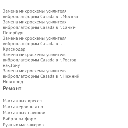
Замена микросхемы усилителя
виброплатформы Casada в г.
Москва
Замена микросхемы усилителя
виброплатформы Casada в г.
Санкт-
Петербург
Замена микросхемы усилителя
виброплатформы Casada в г.
Краснодар
Замена микросхемы усилителя
виброплатформы Casada в г.
Ростов-
на-Дону
Замена микросхемы усилителя
виброплатформы Casada в г.
Нижний
Новгород
Замена микросхемы усилителя
Ремонт
виброплатформы Casada в г.
Новосибирск
Массажных кресел
Замена микросхемы усилителя
Массажеров для ног
виброплатформы Casada в г.
Массажных накидок
Екатеринбург
Виброплатформ
Замена микросхемы усилителя
Ручных массажеров
виброплатформы Casada в г.
Казань