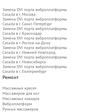
Замена DVI порта виброплатформы
Casada в г.
Москва
Замена DVI порта виброплатформы
Casada в г.
Санкт-Петербург
Замена DVI порта виброплатформы
Casada в г.
Краснодар
Замена DVI порта виброплатформы
Casada в г.
Ростов-на-Дону
Замена DVI порта виброплатформы
Casada в г.
Нижний Новгород
Замена DVI порта виброплатформы
Casada в г.
Новосибирск
Замена DVI порта виброплатформы
Casada в г.
Екатеринбург
Замена DVI порта виброплатформы
Ремонт
Casada в г.
Казань
Замена DVI порта виброплатформы
Массажных кресел
Casada в г.
Воронеж
Массажеров для ног
Замена DVI порта виброплатформы
Массажных накидок
Casada в г.
Волгоград
Виброплатформ
Замена DVI порта виброплатформы
Ручных массажеров
Casada в г.
Самара