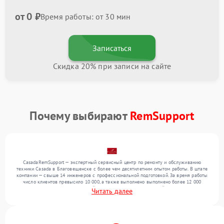
от 0 ₽
Время работы: от 30 мин
Записаться
Скидка 20% при записи на сайте
Почему выбирают
RemSupport
CasadaRemSupport — экспертный сервисный центр по ремонту и обслуживанию
техники Casada в Благовещенске с более чем десятилетним опытом работы. В штате
компании — свыше 14 инженеров с профессиональной подготовкой. За время работы
число клиентов превысило 10 000, а также выполнено выполнено более 12 000
ремонтов. Ежемесячно в сервисный центр поступает от 300 устройств, включая , , . Мы
Читать далее
выполняем ремонт различного уровня сложности и поддерживаем высокий стандарт
качества благодаря квалификации мастеров.