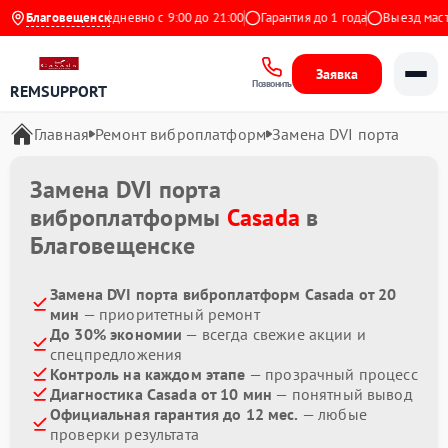
9 на Яндекс
Благовещенск
Ежедневно с 9:00 до 21:00
Гарантия до 1 года
Выезд масте
Заявка
Позвонить
REMSUPPORT
Главная
Ремонт виброплатформ
Замена DVI порта
Замена DVI порта
виброплатформы
Casada
в
Благовещенске
Замена DVI порта виброплатформ Casada от 20
мин
— приоритетный ремонт
До 30% экономии
— всегда свежие акции и
спецпредложения
Контроль на каждом этапе
— прозрачный процесс
Диагностика Casada от 10 мин
— понятный вывод
Официальная гарантия до 12 мес.
— любые
проверки результата