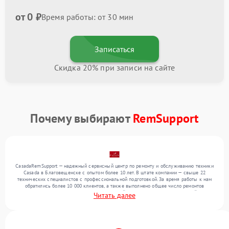
от 0 ₽
Время работы: от 30 мин
Записаться
Скидка 20% при записи на сайте
Почему выбирают
RemSupport
CasadaRemSupport — надежный сервисный центр по ремонту и обслуживанию техники
Casada в Благовещенске с опытом более 10 лет. В штате компании — свыше 22
технических специалистов с профессиональной подготовкой. За время работы к нам
обратились более 10 000 клиентов, а также выполнено общее число ремонтов
превысило 12 000. Ежемесячно в сервисный центр поступает от 300 устройств,
Читать далее
включая , , . Мы устраняем поломки любой сложности и поддерживаем высокий
стандарт качества благодаря квалификации мастеров.