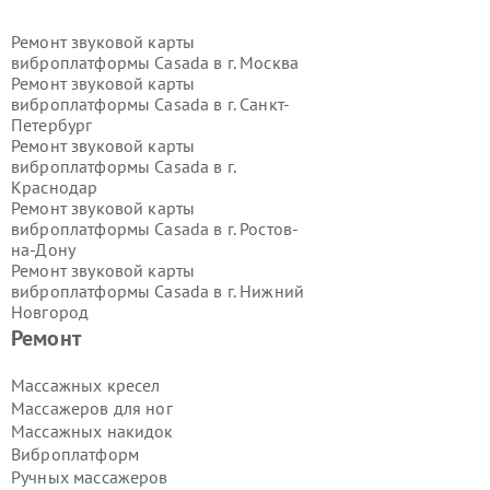
Ремонт звуковой карты
виброплатформы Casada в г.
Москва
Ремонт звуковой карты
виброплатформы Casada в г.
Санкт-
Петербург
Ремонт звуковой карты
виброплатформы Casada в г.
Краснодар
Ремонт звуковой карты
виброплатформы Casada в г.
Ростов-
на-Дону
Ремонт звуковой карты
виброплатформы Casada в г.
Нижний
Новгород
Ремонт звуковой карты
Ремонт
виброплатформы Casada в г.
Новосибирск
Массажных кресел
Ремонт звуковой карты
Массажеров для ног
виброплатформы Casada в г.
Массажных накидок
Екатеринбург
Виброплатформ
Ремонт звуковой карты
Ручных массажеров
виброплатформы Casada в г.
Казань