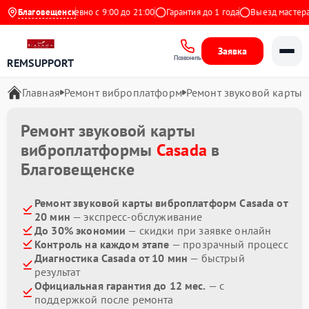
 Яндекс
Благовещенск
Ежедневно с 9:00 до 21:00
Гарантия до 1 года
Выезд мастера б
Заявка
Позвонить
REMSUPPORT
Главная
Ремонт виброплатформ
Ремонт звуковой карты
Ремонт звуковой карты
виброплатформы
Casada
в
Благовещенске
Ремонт звуковой карты виброплатформ Casada от
20 мин
— экспресс-обслуживание
До 30% экономии
— скидки при заявке онлайн
Контроль на каждом этапе
— прозрачный процесс
Диагностика Casada от 10 мин
— быстрый
результат
Официальная гарантия до 12 мес.
— с
поддержкой после ремонта