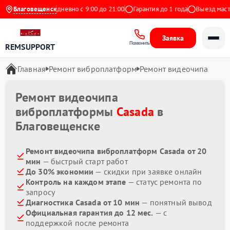
9 на Яндекс
Благовещенск
Ежедневно с 9:00 до 21:00
Гарантия до 1 года
Выезд масте
Заявка
Позвонить
REMSUPPORT
Главная
Ремонт виброплатформ
Ремонт видеочипа
Ремонт видеочипа
виброплатформы
Casada
в
Благовещенске
Ремонт видеочипа виброплатформ Casada от 20
мин
— быстрый старт работ
До 30% экономии
— скидки при заявке онлайн
Контроль на каждом этапе
— статус ремонта по
запросу
Диагностика Casada от 10 мин
— понятный вывод
Официальная гарантия до 12 мес.
— с
поддержкой после ремонта