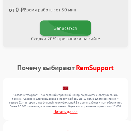
от 0 ₽
Время работы: от 30 мин
Записаться
Скидка 20% при записи на сайте
Почему выбирают
RemSupport
CasadaRemSupport — экспертный сервисный центр по ремонту и обслуживанию
техники Casada в Благовещенске с практикой свыше 10 лет. В штате компании —
свыше 22 мастеров с профильной квалификацией. За время работы к нам обратились
более 10 000 клиентов, а также выполнено общее число ремонтов превысило 12 000.
Ежемесячно в сервисный центр поступает свыше 300 единиц техники, включая , , . Мы
Читать далее
выполняем ремонт различного уровня сложности и предлагаем стабильный уровень
сервиса благодаря опыту команды.