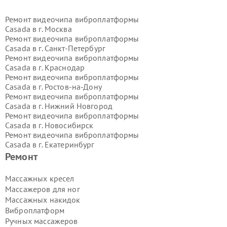
Ремонт видеочипа виброплатформы
Casada в г.
Москва
Ремонт видеочипа виброплатформы
Casada в г.
Санкт-Петербург
Ремонт видеочипа виброплатформы
Casada в г.
Краснодар
Ремонт видеочипа виброплатформы
Casada в г.
Ростов-на-Дону
Ремонт видеочипа виброплатформы
Casada в г.
Нижний Новгород
Ремонт видеочипа виброплатформы
Casada в г.
Новосибирск
Ремонт видеочипа виброплатформы
Casada в г.
Екатеринбург
Ремонт видеочипа виброплатформы
Ремонт
Casada в г.
Казань
Ремонт видеочипа виброплатформы
Массажных кресел
Casada в г.
Воронеж
Массажеров для ног
Ремонт видеочипа виброплатформы
Массажных накидок
Casada в г.
Волгоград
Виброплатформ
Ремонт видеочипа виброплатформы
Ручных массажеров
Casada в г.
Самара