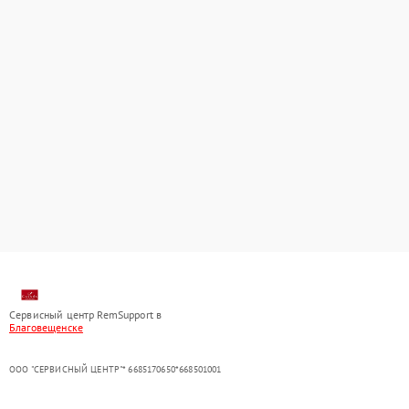
Сервисный центр RemSupport в
Благовещенске
ООО "СЕРВИСНЫЙ ЦЕНТР"* 6685170650*668501001