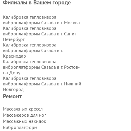
Филиалы в Вашем городе
Калибровка тепловизора
виброплатформы Casada в г.
Москва
Калибровка тепловизора
виброплатформы Casada в г.
Санкт-
Петербург
Калибровка тепловизора
виброплатформы Casada в г.
Краснодар
Калибровка тепловизора
виброплатформы Casada в г.
Ростов-
на-Дону
Калибровка тепловизора
виброплатформы Casada в г.
Нижний
Новгород
Калибровка тепловизора
Ремонт
виброплатформы Casada в г.
Новосибирск
Массажных кресел
Калибровка тепловизора
Массажеров для ног
виброплатформы Casada в г.
Массажных накидок
Екатеринбург
Виброплатформ
Калибровка тепловизора