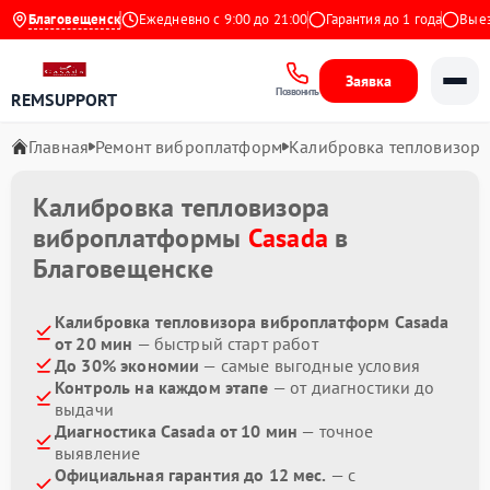
4.9 на Яндекс
Благовещенск
Ежедневно с 9:00 до 21:00
Гарантия до 1 года
Выезд 
Заявка
Позвонить
REMSUPPORT
Главная
Ремонт виброплатформ
Калибровка тепловизора
Калибровка тепловизора
виброплатформы
Casada
в
Благовещенске
Калибровка тепловизора виброплатформ Casada
от 20 мин
— быстрый старт работ
До 30% экономии
— самые выгодные условия
Контроль на каждом этапе
— от диагностики до
выдачи
Диагностика Casada от 10 мин
— точное
выявление
Официальная гарантия до 12 мес.
— с