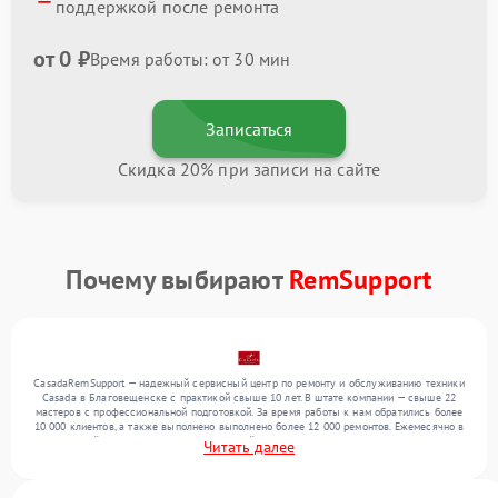
поддержкой после ремонта
от 0 ₽
Время работы: от 30 мин
Записаться
Скидка 20% при записи на сайте
Почему выбирают
RemSupport
CasadaRemSupport — надежный сервисный центр по ремонту и обслуживанию техники
Casada в Благовещенске с практикой свыше 10 лет. В штате компании — свыше 22
мастеров с профессиональной подготовкой. За время работы к нам обратились более
10 000 клиентов, а также выполнено выполнено более 12 000 ремонтов. Ежемесячно в
сервисный центр поступает от 300 устройств, включая , , . Мы устраняем поломки
Читать далее
любой сложности и гарантируем высокое качество обслуживания благодаря опыту
команды.