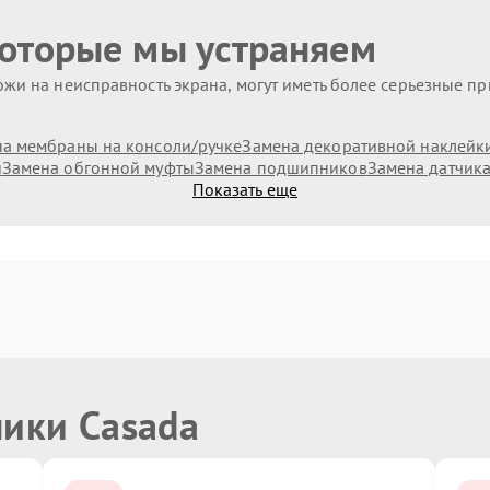
которые мы устраняем
жи на неисправность экрана, могут иметь более серьезные п
а мембраны на консоли/ручке
Замена декоративной наклейк
и
Замена обгонной муфты
Замена подшипников
Замена датчик
Показать еще
ники Casada