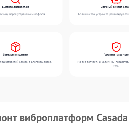
Быстрая диагностика
Срочный ремонт Casa
ичину перед устранением дефекта.
Большинство устройств ремонтируются 
Запчасти в наличии
Гарантия на ремонт
лад запчастей Casada в Благовещенске.
На все запчасти и услуги мы предостав
мес.
монт виброплатформ Casada