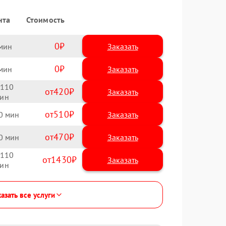
нта
Стоимость
0
Заказать
0
Заказать
110
420
510
0
470
0
110
1430
азать все услуги