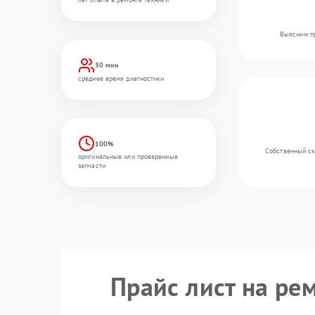
Выясним пр
30 мин
среднее время диагностики
100%
Собственный ск
оригинальные или проверенные
запчасти
Прайс лист на ре