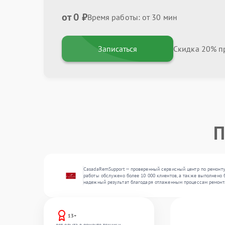
от 0 ₽
Время работы: от 30 мин
Записаться
Скидка 20% пр
П
CasadaRemSupport — проверенный сервисный центр по ремонту
работы обслужено более 10 000 клиентов, а также выполнено 
надежный результат благодаря отлаженным процессам ремонт
13+
лет опыта в ремонте техники