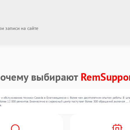
и записи на сайте
очему выбирают
RemSuppo
 и обслуживанию техники Casada в Благовещенске с более чем десятилетним опытом работы. В шта
более 12 000 ремонтов. Ежемесячно в сервисный центр поступает более 300 обращений, включая , ,
а.