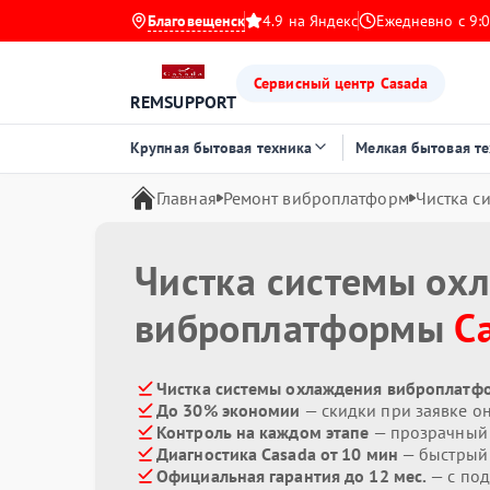
Благовещенск
4.9 на Яндекс
Ежедневно с 9:0
Сервисный центр Casada
REMSUPPORT
Крупная бытовая техника
Мелкая бытовая т
Главная
Ремонт виброплатформ
Чистка с
Чистка системы ох
виброплатформы
C
Чистка системы охлаждения виброплатфо
До 30% экономии
— скидки при заявке о
Контроль на каждом этапе
— прозрачный
Диагностика Casada от 10 мин
— быстрый 
Официальная гарантия до 12 мес.
— с по