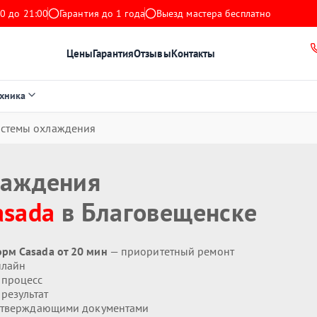
0 до 21:00
Гарантия до 1 года
Выезд мастера бесплатно
Цены
Гарантия
Отзывы
Контакты
ехника
истемы охлаждения
лаждения
asada
в Благовещенске
рм Casada от 20 мин
— приоритетный ремонт
нлайн
 процесс
результат
дтверждающими документами