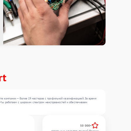
rt
те компании — более 19 мастеров с профильной квалификацией. За время
 . Мы работаем с широким спектром неисправностей и обеспечиваем
50 000+
довольных клиентов по всей России