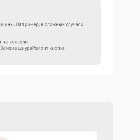
ричины. Например, в сложных случаях
и на консоли
а
Замена шнура
Ремонт кнопки