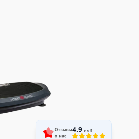
4.9
Отзывы
из 5
о нас