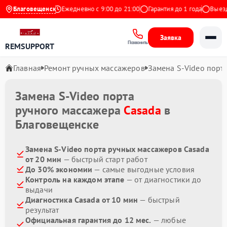
4.9 на Яндекс
Благовещенск
Ежедневно с 9:00 до 21:00
Гарантия до 1 года
Выезд м
Заявка
Позвонить
REMSUPPORT
Главная
Ремонт ручных массажеров
Замена S-Video порт
Замена S-Video порта
ручного массажера
Casada
в
Благовещенске
Замена S-Video порта ручных массажеров Casada
от 20 мин
— быстрый старт работ
До 30% экономии
— самые выгодные условия
Контроль на каждом этапе
— от диагностики до
выдачи
Диагностика Casada от 10 мин
— быстрый
результат
Официальная гарантия до 12 мес.
— любые