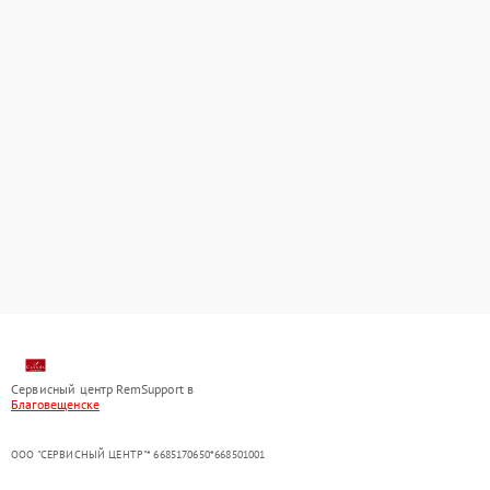
Сервисный центр RemSupport в
Благовещенске
ООО "СЕРВИСНЫЙ ЦЕНТР"* 6685170650*668501001