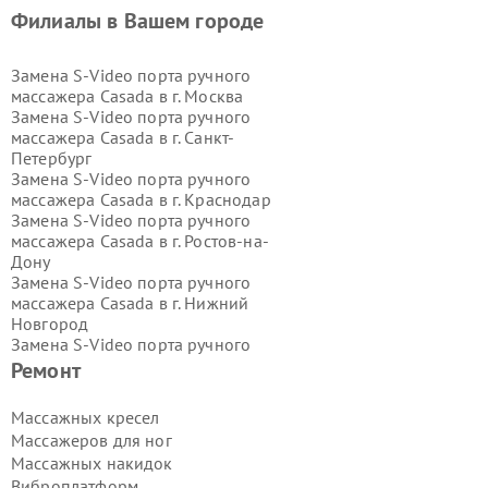
Филиалы в Вашем городе
Замена S-Video порта ручного
массажера Casada в г.
Москва
Замена S-Video порта ручного
массажера Casada в г.
Санкт-
Петербург
Замена S-Video порта ручного
массажера Casada в г.
Краснодар
Замена S-Video порта ручного
массажера Casada в г.
Ростов-на-
Дону
Замена S-Video порта ручного
массажера Casada в г.
Нижний
Новгород
Замена S-Video порта ручного
массажера Casada в г.
Новосибирск
Ремонт
Замена S-Video порта ручного
массажера Casada в г.
Екатеринбург
Массажных кресел
Замена S-Video порта ручного
Массажеров для ног
массажера Casada в г.
Казань
Массажных накидок
Замена S-Video порта ручного
Виброплатформ