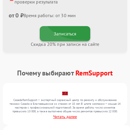
проверки результата
от 0 ₽
Время работы: от 30 мин
Записаться
Скидка 20% при записи на сайте
Почему выбирают
RemSupport
CasadaRemSupport — экспертный сервисный центр по ремонту и обслуживанию
техники Casada в Благовещенске со стажем от 10 лет. В штате компании — свыше 14
мастеров с профессиональной подготовкой. За время работы число клиентов
превысило 10 000, а также выполнено общее число ремонтов превысило 12 000.
Ежемесячно в сервисный центр поступает свыше 300 единиц техники, включая , , . Мы
Читать далее
беремся за задачи любой сложности и предлагаем стабильный уровень сервиса
благодаря квалификации мастеров.