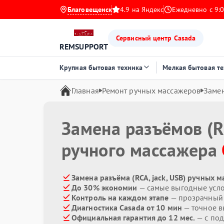
Благовещенск
4.9 на Яндекс
Ежедневно с 9:0
Сервисный центр Casada
REMSUPPORT
Крупная бытовая техника
Мелкая бытовая т
Главная
Ремонт ручных массажеров
Замен
Замена разъёмов (RC
ручного массажера
Замена разъёма (RCA, jack, USB) ручных 
До 30% экономии
— самые выгодные усл
Контроль на каждом этапе
— прозрачный
Диагностика Casada от 10 мин
— точное в
Официальная гарантия до 12 мес.
— с под