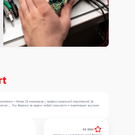
rt
компании — более 19 инженеров с профессиональной подготовкой. За
лючая , , . Мы беремся за задачи любой сложности и гарантируем высокое
50 000+
довольных клиентов по всей России