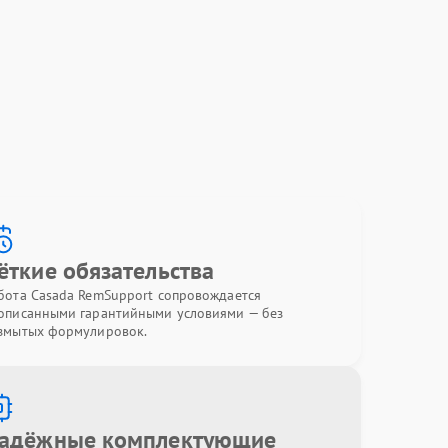
ёткие обязательства
бота Casada RemSupport сопровождается
описанными гарантийными условиями — без
змытых формулировок.
адёжные комплектующие