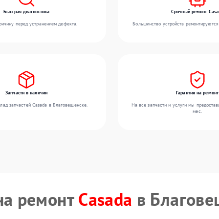
Быстрая диагностика
Срочный ремонт Casa
ичину перед устранением дефекта.
Большинство устройств ремонтируются 
Запчасти в наличии
Гарантия на ремонт
лад запчастей Casada в Благовещенске.
На все запчасти и услуги мы предостав
мес.
на ремонт
Casada
в Благове