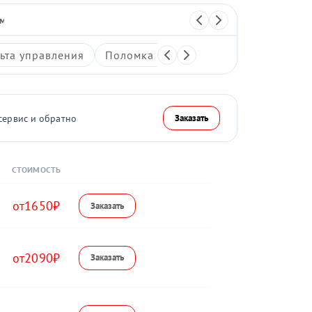
 массажер
Перкуссионный массажер
ьта управления
Поломка системы воздушной компре
сервис и обратно
Заказать
СТОИМОСТЬ
1650
2090