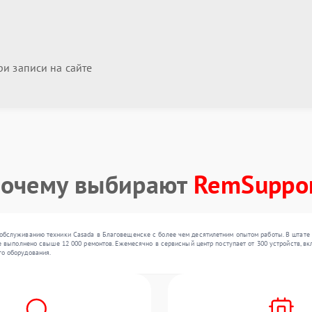
и записи на сайте
очему выбирают
RemSuppo
обслуживанию техники Casada в Благовещенске с более чем десятилетним опытом работы. В штате 
е выполнено свыше 12 000 ремонтов. Ежемесячно в сервисный центр поступает от 300 устройств, вк
о оборудования.