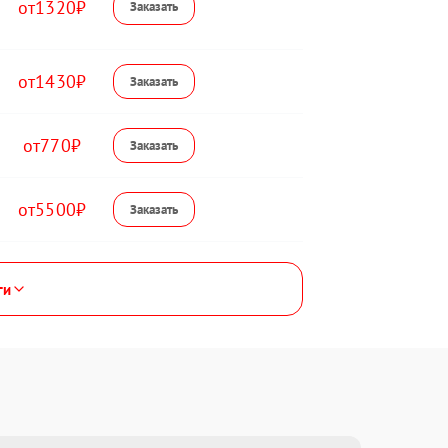
1320
1430
770
5500
ги