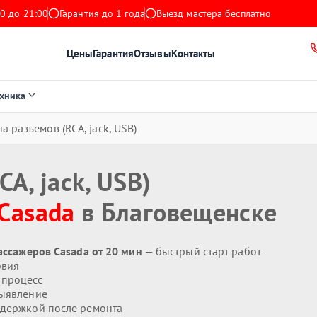
0 до 21:00
Гарантия до 1 года
Выезд мастера бесплатно
Цены
Гарантия
Отзывы
Контакты
ехника
а разъёмов (RCA, jack, USB)
A, jack, USB)
Casada
в Благовещенске
массажеров Casada от 20 мин
— быстрый старт работ
овия
 процесс
ыявление
держкой после ремонта