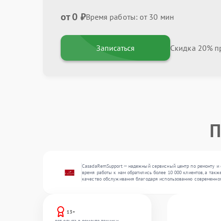
от 0 ₽
Время работы: от 30 мин
Записаться
Скидка 20% пр
П
CasadaRemSupport — надежный сервисный центр по ремонту и 
время работы к нам обратились более 10 000 клиентов, а такж
качество обслуживания благодаря использованию современног
13+
лет опыта в ремонте техники