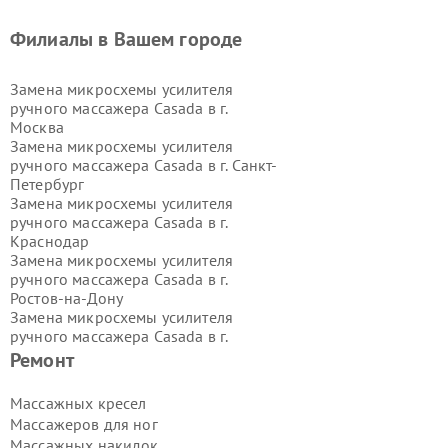
Филиалы в Вашем городе
Замена микросхемы усилителя
ручного массажера Casada в г.
Москва
Замена микросхемы усилителя
ручного массажера Casada в г.
Санкт-
Петербург
Замена микросхемы усилителя
ручного массажера Casada в г.
Краснодар
Замена микросхемы усилителя
ручного массажера Casada в г.
Ростов-на-Дону
Замена микросхемы усилителя
ручного массажера Casada в г.
Нижний Новгород
Ремонт
Замена микросхемы усилителя
ручного массажера Casada в г.
Массажных кресел
Новосибирск
Массажеров для ног
Замена микросхемы усилителя
Массажных накидок