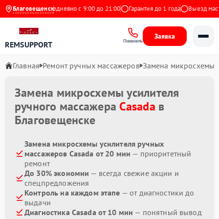
 на Яндекс
Благовещенск
Ежедневно с 9:00 до 21:00
Гарантия до 1 года
Выезд мастер
Заявка
Позвонить
REMSUPPORT
Главная
Ремонт ручных массажеров
Замена микросхемы 
Замена микросхемы усилителя
ручного массажера
Casada
в
Благовещенске
Замена микросхемы усилителя ручных
массажеров Casada от 20 мин
— приоритетный
ремонт
До 30% экономии
— всегда свежие акции и
спецпредложения
Контроль на каждом этапе
— от диагностики до
выдачи
Диагностика Casada от 10 мин
— понятный вывод