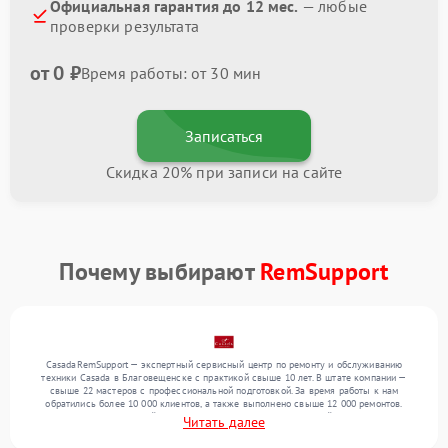
Официальная гарантия до 12 мес.
— любые
проверки результата
от 0 ₽
Время работы: от 30 мин
Записаться
Скидка 20% при записи на сайте
Почему выбирают
RemSupport
CasadaRemSupport — экспертный сервисный центр по ремонту и обслуживанию
техники Casada в Благовещенске с практикой свыше 10 лет. В штате компании —
свыше 22 мастеров с профессиональной подготовкой. За время работы к нам
обратились более 10 000 клиентов, а также выполнено свыше 12 000 ремонтов.
Ежемесячно в сервисный центр поступает более 300 обращений, включая , , . Мы
Читать далее
выполняем ремонт различного уровня сложности и гарантируем высокое качество
обслуживания благодаря отлаженным процессам ремонта.