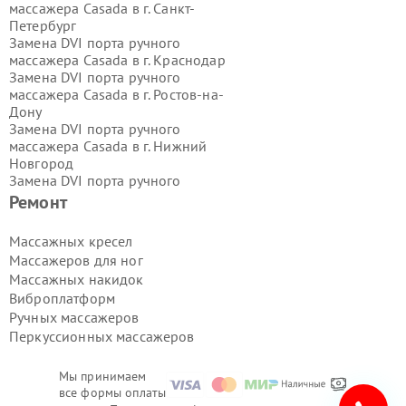
массажера Casada в г.
Санкт-
Петербург
Замена DVI порта ручного
массажера Casada в г.
Краснодар
Замена DVI порта ручного
массажера Casada в г.
Ростов-на-
Дону
Замена DVI порта ручного
массажера Casada в г.
Нижний
Новгород
Замена DVI порта ручного
массажера Casada в г.
Новосибирск
Ремонт
Замена DVI порта ручного
массажера Casada в г.
Екатеринбург
Массажных кресел
Замена DVI порта ручного
Массажеров для ног
массажера Casada в г.
Казань
Массажных накидок
Замена DVI порта ручного
Виброплатформ
массажера Casada в г.
Воронеж
Ручных массажеров
Замена DVI порта ручного
массажера Casada в г.
Волгоград
Перкуссионных массажеров
Замена DVI порта ручного
массажера Casada в г.
Самара
Мы принимаем
Замена DVI порта ручного
все формы оплаты
массажера Casada в г.
Пермь