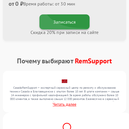
от 0 ₽
Время работы: от 30 мин
Записаться
Скидка 20% при записи на сайте
Почему выбирают
RemSupport
CasadaRemSupport — экспертный сервисный центр по ремонту и обслуживанию
техники Casada в Благовещенске с опытом более 10 лет. В штате компании — свыше
14 инженеров с профильной квалификацией. За время работы обслужено более 10
000 клиентов, а также выполнено свыше 12 000 ремонтов. Ежемесячно в сервисный
центр поступает от 300 устройств, включая , , . Мы устраняем поломки любой
Читать далее
сложности и предлагаем стабильный уровень сервиса благодаря опыту команды.