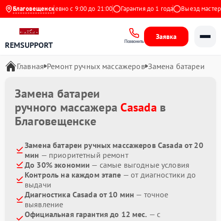
 Яндекс
Благовещенск
Ежедневно с 9:00 до 21:00
Гарантия до 1 года
Выезд мастера 
Заявка
Позвонить
REMSUPPORT
Главная
Ремонт ручных массажеров
Замена батареи
Замена батареи
ручного массажера
Casada
в
Благовещенске
Замена батареи ручных массажеров Casada от 20
мин
— приоритетный ремонт
До 30% экономии
— самые выгодные условия
Контроль на каждом этапе
— от диагностики до
выдачи
Диагностика Casada от 10 мин
— точное
выявление
Официальная гарантия до 12 мес.
— с