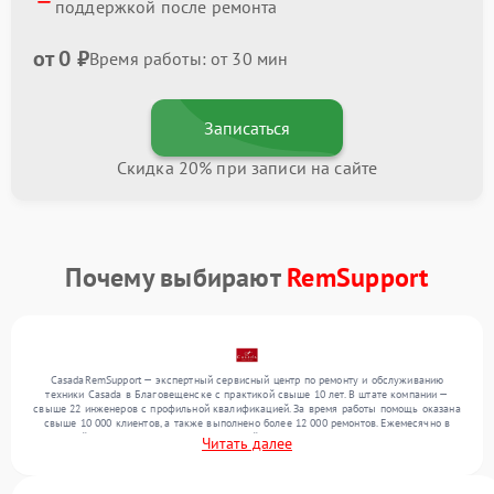
поддержкой после ремонта
от 0 ₽
Время работы: от 30 мин
Записаться
Скидка 20% при записи на сайте
Почему выбирают
RemSupport
CasadaRemSupport — экспертный сервисный центр по ремонту и обслуживанию
техники Casada в Благовещенске с практикой свыше 10 лет. В штате компании —
свыше 22 инженеров с профильной квалификацией. За время работы помощь оказана
свыше 10 000 клиентов, а также выполнено более 12 000 ремонтов. Ежемесячно в
сервисный центр поступает более 300 устройств, включая , , . Мы работаем с широким
Читать далее
спектром неисправностей и поддерживаем высокий стандарт качества благодаря
квалификации мастеров.