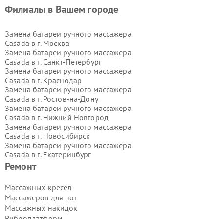
Филиалы в Вашем городе
Замена батареи ручного массажера
Casada в г.
Москва
Замена батареи ручного массажера
Casada в г.
Санкт-Петербург
Замена батареи ручного массажера
Casada в г.
Краснодар
Замена батареи ручного массажера
Casada в г.
Ростов-на-Дону
Замена батареи ручного массажера
Casada в г.
Нижний Новгород
Замена батареи ручного массажера
Casada в г.
Новосибирск
Замена батареи ручного массажера
Casada в г.
Екатеринбург
Замена батареи ручного массажера
Ремонт
Casada в г.
Казань
Замена батареи ручного массажера
Массажных кресел
Casada в г.
Воронеж
Массажеров для ног
Замена батареи ручного массажера
Массажных накидок
Casada в г.
Волгоград
Виброплатформ