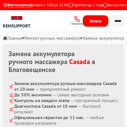
на Яндекс
Благовещенск
Ежедневно с 9:00 до 21:00
Гарантия до 1 года
Выезд мастера
Заявка
Позвонить
REMSUPPORT
Главная
Ремонт ручных массажеров
Замена аккумулятора
Замена аккумулятора
ручного массажера
Casada
в
Благовещенске
Замена аккумулятора ручных массажеров Casada
от 20 мин
— приоритетный ремонт
До 30% экономии
— самые выгодные условия
Контроль на каждом этапе
— прозрачный процесс
Диагностика Casada от 10 мин
— быстрый
результат
Официальная гарантия до 12 мес.
— любые
проверки результата