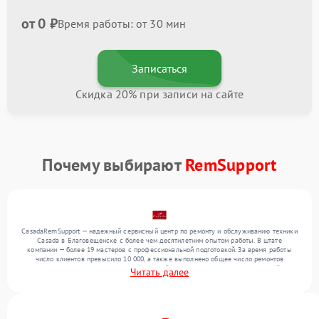
от 0 ₽
Время работы: от 30 мин
Записаться
Скидка 20% при записи на сайте
Почему выбирают
RemSupport
CasadaRemSupport — надежный сервисный центр по ремонту и обслуживанию техники
Casada в Благовещенске с более чем десятилетним опытом работы. В штате
компании — более 19 мастеров с профессиональной подготовкой. За время работы
число клиентов превысило 10 000, а также выполнено общее число ремонтов
превысило 12 000. Ежемесячно в сервисный центр поступает более 300 устройств,
Читать далее
включая , , . Мы беремся за задачи любой сложности и предлагаем стабильный
уровень сервиса благодаря использованию современного оборудования.