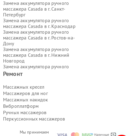
Замена аккумулятора ручного
массажера Casada в г.
Санкт-
Петербург
Замена аккумулятора ручного
массажера Casada в г.
Краснодар
Замена аккумулятора ручного
массажера Casada в г.
Ростов-на-
Дону
Замена аккумулятора ручного
массажера Casada в г.
Нижний
Новгород
Замена аккумулятора ручного
массажера Casada в г.
Новосибирск
Ремонт
Замена аккумулятора ручного
массажера Casada в г.
Екатеринбург
Массажных кресел
Замена аккумулятора ручного
Массажеров для ног
массажера Casada в г.
Казань
Массажных накидок
Замена аккумулятора ручного
Виброплатформ
массажера Casada в г.
Воронеж
Ручных массажеров
Замена аккумулятора ручного
массажера Casada в г.
Волгоград
Перкуссионных массажеров
Замена аккумулятора ручного
массажера Casada в г.
Самара
Мы принимаем
Замена аккумулятора ручного