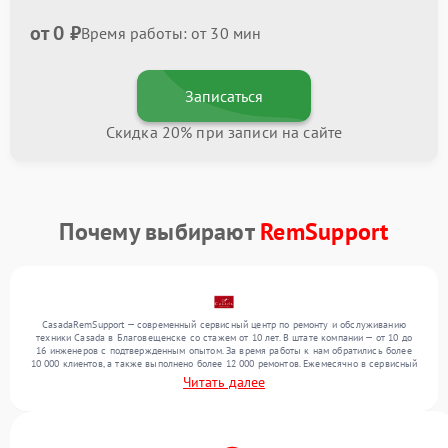
от 0 ₽
Время работы: от 30 мин
Записаться
Скидка 20% при записи на сайте
Почему выбирают
RemSupport
CasadaRemSupport — современный сервисный центр по ремонту и обслуживанию
техники Casada в Благовещенске со стажем от 10 лет. В штате компании — от 10 до
16 инженеров с подтвержденным опытом. За время работы к нам обратились более
10 000 клиентов, а также выполнено более 12 000 ремонтов. Ежемесячно в сервисный
центр поступает свыше 300 единиц техники, включая , , . Мы выполняем ремонт
Читать далее
различного уровня сложности и предлагаем стабильный уровень сервиса благодаря
использованию современного оборудования.