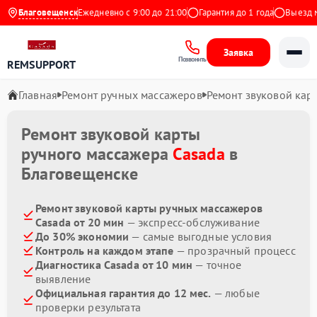
4.9 на Яндекс
Благовещенск
Ежедневно с 9:00 до 21:00
Гарантия до 1 года
Выезд мас
Заявка
Позвонить
REMSUPPORT
Главная
Ремонт ручных массажеров
Ремонт звуковой кар
Ремонт звуковой карты
ручного массажера
Casada
в
Благовещенске
Ремонт звуковой карты ручных массажеров
Casada от 20 мин
— экспресс-обслуживание
До 30% экономии
— самые выгодные условия
Контроль на каждом этапе
— прозрачный процесс
Диагностика Casada от 10 мин
— точное
выявление
Официальная гарантия до 12 мес.
— любые
проверки результата