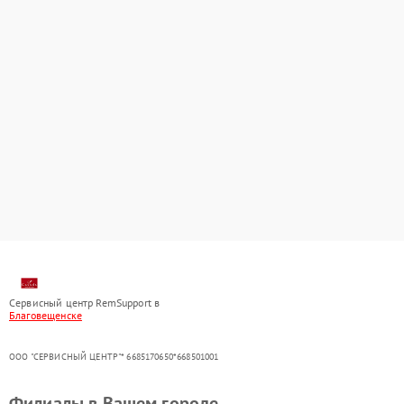
Сервисный центр RemSupport в
Благовещенске
ООО "СЕРВИСНЫЙ ЦЕНТР"* 6685170650*668501001
Филиалы в Вашем городе