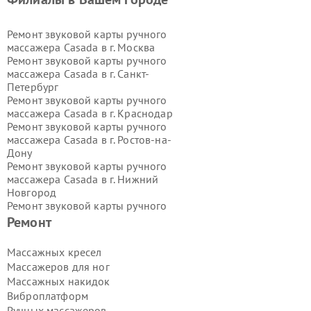
Ремонт звуковой карты ручного
массажера Casada в г.
Москва
Ремонт звуковой карты ручного
массажера Casada в г.
Санкт-
Петербург
Ремонт звуковой карты ручного
массажера Casada в г.
Краснодар
Ремонт звуковой карты ручного
массажера Casada в г.
Ростов-на-
Дону
Ремонт звуковой карты ручного
массажера Casada в г.
Нижний
Новгород
Ремонт звуковой карты ручного
массажера Casada в г.
Новосибирск
Ремонт
Ремонт звуковой карты ручного
массажера Casada в г.
Екатеринбург
Массажных кресел
Ремонт звуковой карты ручного
Массажеров для ног
массажера Casada в г.
Казань
Массажных накидок
Ремонт звуковой карты ручного
Виброплатформ
массажера Casada в г.
Воронеж
Ручных массажеров
Ремонт звуковой карты ручного