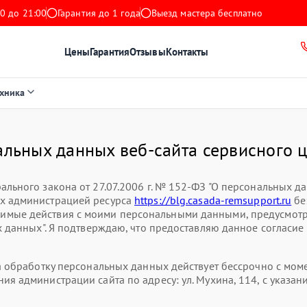
0 до 21:00
Гарантия до 1 года
Выезд мастера бесплатно
Цены
Гарантия
Отзывы
Контакты
ехника
альных данных веб-сайта сервисного 
ального закона от 27.07.2006 г. № 152-ФЗ "О персональных д
ых администрацией ресурса
https://blg.casada-remsupport.ru
бе
имые действия с моими персональными данными, предусмотре
х данных". Я подтверждаю, что предоставляю данное согласие
на обработку персональных данных действует бессрочно с мо
ия администрации сайта по адресу: ул. Мухина, 114, с указ