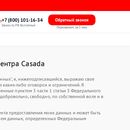
+7 (800) 101-16-34
Обратный звонок
Звонок по РФ бесплатный
Перезвоним за 5 мин
центра Casada
анных", я, нижеподписавшийся, выражаю свое
з каких-либо оговорок и ограничений. Я
нные пунктом 3 части 1 статьи 3 Федерального
 добровольно, свободно, по собственной воле и в
мента предоставления моих данных и может быть
анием данных, определенных Федеральным