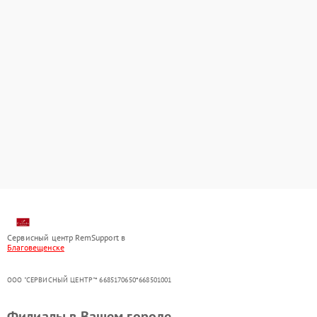
Сервисный центр RemSupport в
Благовещенске
ООО "СЕРВИСНЫЙ ЦЕНТР"* 6685170650*668501001
Филиалы в Вашем городе