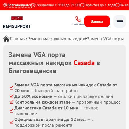
4.9 на Яндекс
Благовещенск
Ежедневно с 9:00 до 21:00
Гарантия до 1 года
Выезд м
Заявка
Позвонить
REMSUPPORT
Главная
Ремонт массажных накидок
Замена VGA порта
Замена VGA порта
массажных накидок
Casada
в
Благовещенске
Замена VGA порта массажных накидок Casada от
20 мин
— быстрый старт работ
До 30% экономии
— скидки при заявке онлайн
Контроль на каждом этапе
— прозрачный процесс
Диагностика Casada от 10 мин
— точное
выявление
Официальная гарантия до 12 мес.
— с
поддержкой после ремонта