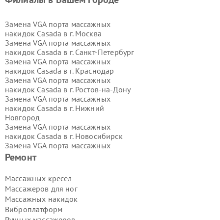
Замена VGA порта массажных
накидок Casada в г.
Москва
Замена VGA порта массажных
накидок Casada в г.
Санкт-Петербург
Замена VGA порта массажных
накидок Casada в г.
Краснодар
Замена VGA порта массажных
накидок Casada в г.
Ростов-на-Дону
Замена VGA порта массажных
накидок Casada в г.
Нижний
Новгород
Замена VGA порта массажных
накидок Casada в г.
Новосибирск
Замена VGA порта массажных
накидок Casada в г.
Екатеринбург
Ремонт
Замена VGA порта массажных
накидок Casada в г.
Казань
Массажных кресел
Замена VGA порта массажных
Массажеров для ног
накидок Casada в г.
Воронеж
Массажных накидок
Замена VGA порта массажных
Виброплатформ
накидок Casada в г.
Волгоград
Ручных массажеров
Замена VGA порта массажных