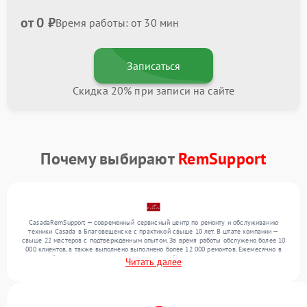
от 0 ₽
Время работы: от 30 мин
Записаться
Скидка 20% при записи на сайте
Почему выбирают
RemSupport
CasadaRemSupport — современный сервисный центр по ремонту и обслуживанию
техники Casada в Благовещенске с практикой свыше 10 лет. В штате компании —
свыше 22 мастеров с подтвержденным опытом. За время работы обслужено более 10
000 клиентов, а также выполнено выполнено более 12 000 ремонтов. Ежемесячно в
сервисный центр поступает более 300 обращений, включая , , . Мы беремся за задачи
Читать далее
любой сложности и поддерживаем высокий стандарт качества благодаря
использованию современного оборудования.