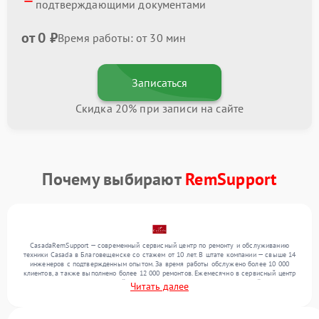
подтверждающими документами
от 0 ₽
Время работы: от 30 мин
Записаться
Скидка 20% при записи на сайте
Почему выбирают
RemSupport
CasadaRemSupport — современный сервисный центр по ремонту и обслуживанию
техники Casada в Благовещенске со стажем от 10 лет. В штате компании — свыше 14
инженеров с подтвержденным опытом. За время работы обслужено более 10 000
клиентов, а также выполнено более 12 000 ремонтов. Ежемесячно в сервисный центр
поступает более 300 обращений, включая , , . Мы беремся за задачи любой сложности
Читать далее
и предлагаем стабильный уровень сервиса благодаря использованию современного
оборудования.