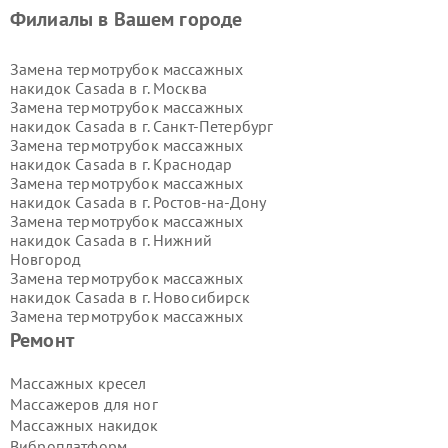
Филиалы в Вашем городе
Замена термотрубок массажных
накидок Casada в г.
Москва
Замена термотрубок массажных
накидок Casada в г.
Санкт-Петербург
Замена термотрубок массажных
накидок Casada в г.
Краснодар
Замена термотрубок массажных
накидок Casada в г.
Ростов-на-Дону
Замена термотрубок массажных
накидок Casada в г.
Нижний
Новгород
Замена термотрубок массажных
накидок Casada в г.
Новосибирск
Замена термотрубок массажных
накидок Casada в г.
Екатеринбург
Ремонт
Замена термотрубок массажных
накидок Casada в г.
Казань
Массажных кресел
Замена термотрубок массажных
Массажеров для ног
накидок Casada в г.
Воронеж
Массажных накидок
Замена термотрубок массажных
Виброплатформ