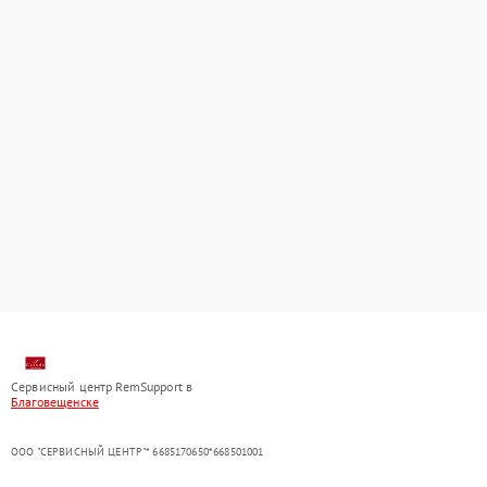
Сервисный центр RemSupport в
Благовещенске
ООО "СЕРВИСНЫЙ ЦЕНТР"* 6685170650*668501001