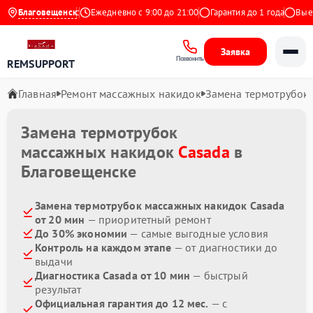
4.9 на Яндекс
Благовещенск
Ежедневно с 9:00 до 21:00
Гарантия до 1 года
Выезд 
Заявка
Позвонить
REMSUPPORT
Главная
Ремонт массажных накидок
Замена термотрубок
Замена термотрубок
массажных накидок
Casada
в
Благовещенске
Замена термотрубок массажных накидок Casada
от 20 мин
— приоритетный ремонт
До 30% экономии
— самые выгодные условия
Контроль на каждом этапе
— от диагностики до
выдачи
Диагностика Casada от 10 мин
— быстрый
результат
Официальная гарантия до 12 мес.
— с