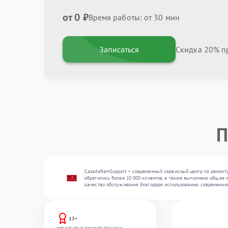
от 0 ₽
Время работы: от 30 мин
Записаться
Скидка 20% пр
П
CasadaRemSupport — современный сервисный центр по ремонту
обратились более 10 000 клиентов, а также выполнено общее ч
качество обслуживания благодаря использованию современног
13+
лет опыта в ремонте техники