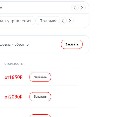
 массажер
Перкуссионный массажер
ьта управления
Поломка системы воздушной компре
сервис и обратно
Заказать
СТОИМОСТЬ
1650
2090