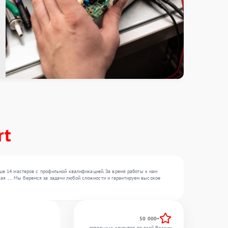
rt
ше 14 мастеров с профильной квалификацией. За время работы к нам
ая , , . Мы беремся за задачи любой сложности и гарантируем высокое
50 000+
довольных клиентов по всей России