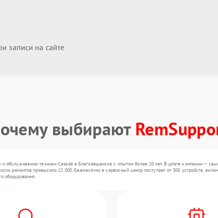
и записи на сайте
очему выбирают
RemSuppo
 и обслуживанию техники Casada в Благовещенске с опытом более 10 лет. В штате компании — свы
исло ремонтов превысило 12 000. Ежемесячно в сервисный центр поступает от 300 устройств, включ
о оборудования.