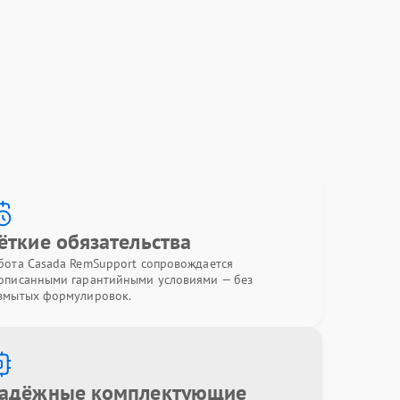
ёткие обязательства
бота Casada RemSupport сопровождается
описанными гарантийными условиями — без
змытых формулировок.
адёжные комплектующие