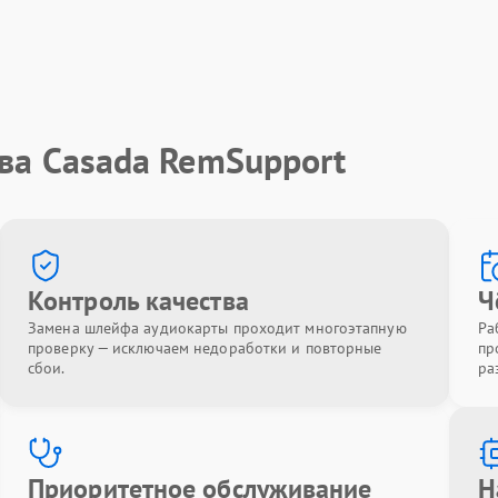
ва Casada RemSupport
Контроль качества
Ч
Замена шлейфа аудиокарты проходит многоэтапную
Ра
проверку — исключаем недоработки и повторные
пр
сбои.
ра
Приоритетное обслуживание
Н