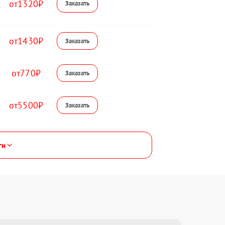
1320
1430
770
5500
ги