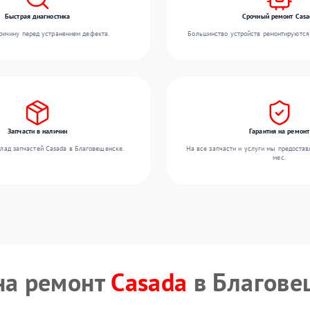
Быстрая диагностика
Срочный ремонт Casa
ичину перед устранением дефекта.
Большинство устройств ремонтируются 
Запчасти в наличии
Гарантия на ремонт
лад запчастей Casada в Благовещенске.
На все запчасти и услуги мы предостав
мес.
на ремонт
Casada
в Благове