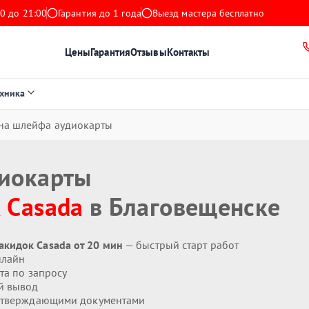
0 до 21:00
Гарантия до 1 года
Выезд мастера бесплатно
Цены
Гарантия
Отзывы
Контакты
ехника
на шлейфа аудиокарты
иокарты
к
Casada
в Благовещенске
кидок Casada от 20 мин
— быстрый старт работ
нлайн
та по запросу
й вывод
дтверждающими документами