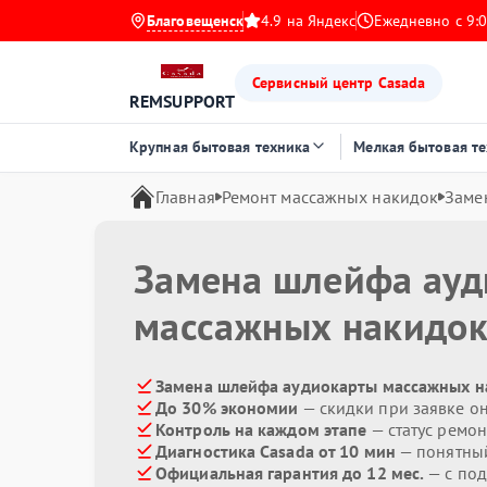
Благовещенск
4.9 на Яндекс
Ежедневно с 9:0
Сервисный центр Casada
REMSUPPORT
Крупная бытовая техника
Мелкая бытовая т
Главная
Ремонт массажных накидок
Заме
Замена шлейфа ауд
массажных накидо
Замена шлейфа аудиокарты массажных на
До 30% экономии
— скидки при заявке о
Контроль на каждом этапе
— статус ремон
Диагностика Casada от 10 мин
— понятны
Официальная гарантия до 12 мес.
— с по