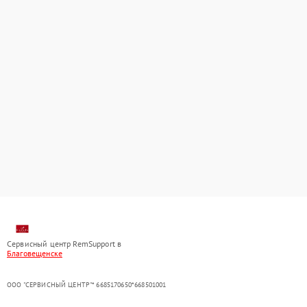
Сервисный центр RemSupport в
Благовещенске
ООО "СЕРВИСНЫЙ ЦЕНТР"* 6685170650*668501001