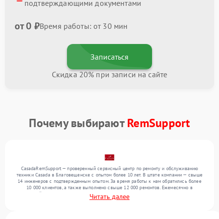
подтверждающими документами
от 0 ₽
Время работы: от 30 мин
Записаться
Скидка 20% при записи на сайте
Почему выбирают
RemSupport
CasadaRemSupport — проверенный сервисный центр по ремонту и обслуживанию
техники Casada в Благовещенске с опытом более 10 лет. В штате компании — свыше
14 инженеров с подтвержденным опытом. За время работы к нам обратились более
10 000 клиентов, а также выполнено свыше 12 000 ремонтов. Ежемесячно в
сервисный центр поступает свыше 300 единиц техники, включая , , . Мы работаем с
Читать далее
широким спектром неисправностей и гарантируем высокое качество обслуживания
благодаря отлаженным процессам ремонта.