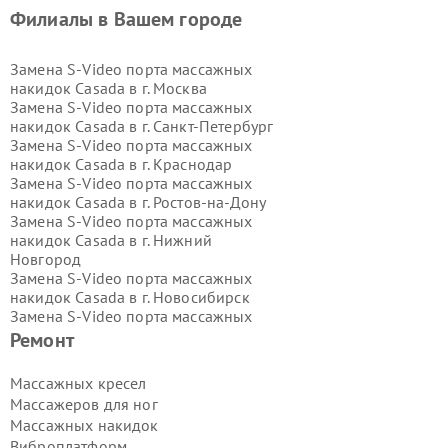
Филиалы в Вашем городе
Замена S-Video порта массажных
накидок Casada в г.
Москва
Замена S-Video порта массажных
накидок Casada в г.
Санкт-Петербург
Замена S-Video порта массажных
накидок Casada в г.
Краснодар
Замена S-Video порта массажных
накидок Casada в г.
Ростов-на-Дону
Замена S-Video порта массажных
накидок Casada в г.
Нижний
Новгород
Замена S-Video порта массажных
накидок Casada в г.
Новосибирск
Замена S-Video порта массажных
накидок Casada в г.
Екатеринбург
Ремонт
Замена S-Video порта массажных
накидок Casada в г.
Казань
Массажных кресел
Замена S-Video порта массажных
Массажеров для ног
накидок Casada в г.
Воронеж
Массажных накидок
Замена S-Video порта массажных
Виброплатформ