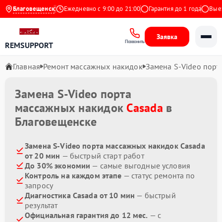
4.9 на Яндекс
Благовещенск
Ежедневно с 9:00 до 21:00
Гарантия до 1 года
Выезд 
Заявка
Позвонить
REMSUPPORT
Главная
Ремонт массажных накидок
Замена S-Video порт
Замена S-Video порта
массажных накидок
Casada
в
Благовещенске
Замена S-Video порта массажных накидок Casada
от 20 мин
— быстрый старт работ
До 30% экономии
— самые выгодные условия
Контроль на каждом этапе
— статус ремонта по
запросу
Диагностика Casada от 10 мин
— быстрый
результат
Официальная гарантия до 12 мес.
— с