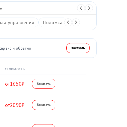
 массажер
Перкуссионный массажер
ьта управления
Поломка системы воздушной компре
сервис и обратно
Заказать
СТОИМОСТЬ
1650
2090