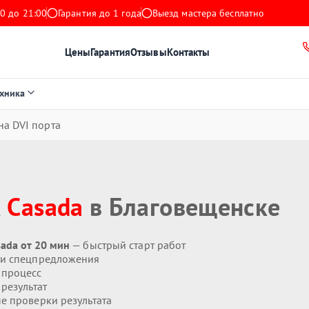
0 до 21:00
Гарантия до 1 года
Выезд мастера бесплатно
Цены
Гарантия
Отзывы
Контакты
ехника
на DVI порта
к
Casada
в Благовещенске
ada от 20 мин
— быстрый старт работ
 и спецпредложения
 процесс
результат
 проверки результата