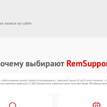
и записи на сайте
очему выбирают
RemSuppo
 и обслуживанию техники Casada в Благовещенске с практикой свыше 10 лет. В штате компании — б
число ремонтов превысило 12 000. Ежемесячно в сервисный центр поступает более 300 обращений, в
.