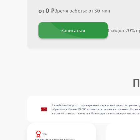
от 0 ₽
Время работы: от 30 мин
Записаться
Скидка 20% пр
П
CasadaRemSupport — проверенный сервисный центр по ремонту
обратились более 10 000 клиентов, а также выполнено общее 
высокий стандарт качества благодаря квалификации мастеров
13+
лет опыта в ремонте техники