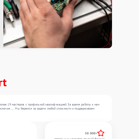
rt
олее 19 мастеров с профильной квалификацией. За время работы к нам
ключая , , . Мы беремся за задачи любой сложности и поддерживаем
50 000+
довольных клиентов по всей России