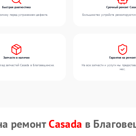
Быстрая диагностика
Срочный ремонт Casa
ичину перед устранением дефекта.
Большинство устройств ремонтируются 
Запчасти в наличии
Гарантия на ремонт
лад запчастей Casada в Благовещенске.
На все запчасти и услуги мы предостав
мес.
на ремонт
Casada
в Благове