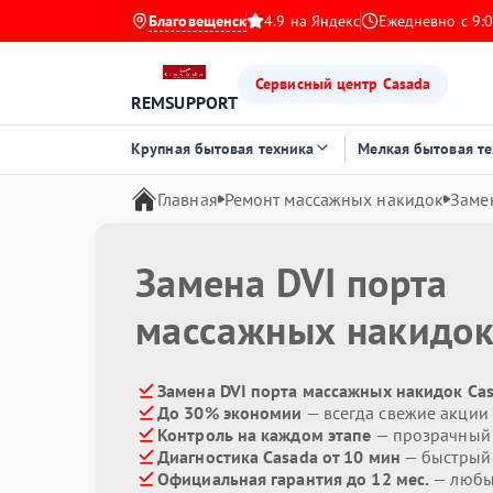
Благовещенск
4.9 на Яндекс
Ежедневно с 9:0
Сервисный центр Casada
REMSUPPORT
Крупная бытовая техника
Мелкая бытовая т
Главная
Ремонт массажных накидок
Заме
Замена DVI порта
массажных накидо
Замена DVI порта массажных накидок Cas
До 30% экономии
— всегда свежие акции
Контроль на каждом этапе
— прозрачный
Диагностика Casada от 10 мин
— быстрый 
Официальная гарантия до 12 мес.
— любые