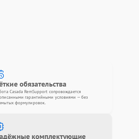
ёткие обязательства
бота Casada RemSupport сопровождается
описанными гарантийными условиями — без
змытых формулировок.
адёжные комплектующие