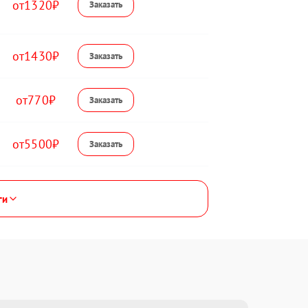
1320
1430
770
5500
ги