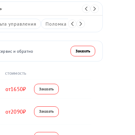
 массажер
Перкуссионный массажер
ьта управления
Поломка системы воздушной компре
сервис и обратно
Заказать
СТОИМОСТЬ
1650
2090