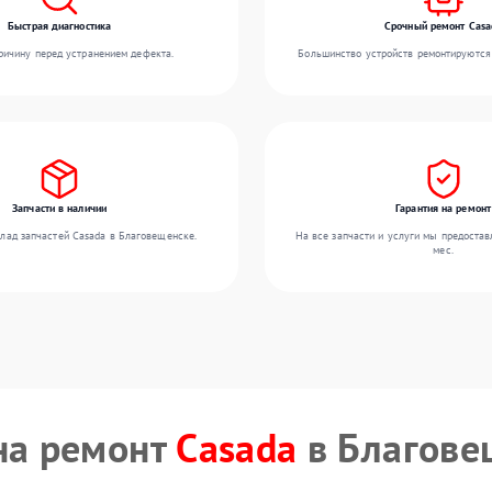
Быстрая диагностика
Срочный ремонт Casa
ичину перед устранением дефекта.
Большинство устройств ремонтируются 
Запчасти в наличии
Гарантия на ремонт
лад запчастей Casada в Благовещенске.
На все запчасти и услуги мы предостав
мес.
на ремонт
Casada
в Благове