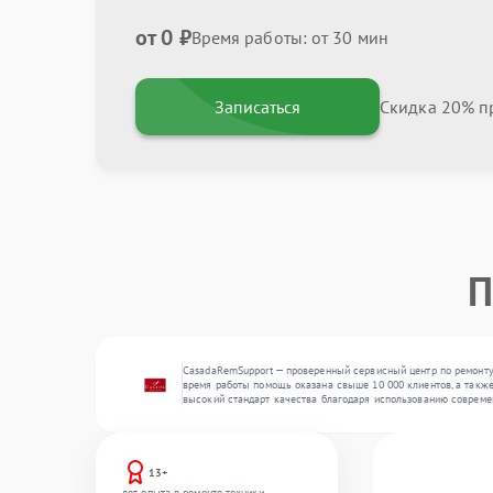
от 0 ₽
Время работы: от 30 мин
Записаться
Скидка 20% пр
П
CasadaRemSupport — проверенный сервисный центр по ремонту
время работы помощь оказана свыше 10 000 клиентов, а также
высокий стандарт качества благодаря использованию совреме
13+
лет опыта в ремонте техники