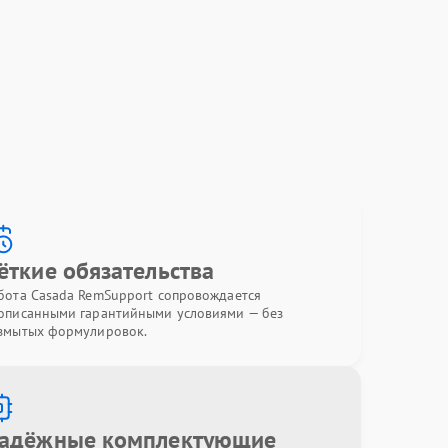
ёткие обязательства
бота Casada RemSupport сопровождается
описанными гарантийными условиями — без
змытых формулировок.
адёжные комплектующие