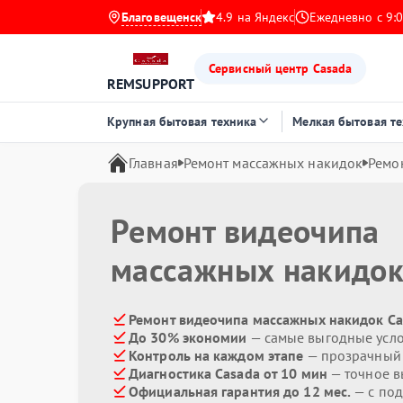
Благовещенск
4.9 на Яндекс
Ежедневно с 9:0
Сервисный центр Casada
REMSUPPORT
Крупная бытовая техника
Мелкая бытовая т
Главная
Ремонт массажных накидок
Ремо
Ремонт видеочипа
массажных накидо
Ремонт видеочипа массажных накидок Ca
До 30% экономии
— самые выгодные усл
Контроль на каждом этапе
— прозрачный
Диагностика Casada от 10 мин
— точное в
Официальная гарантия до 12 мес.
— с по