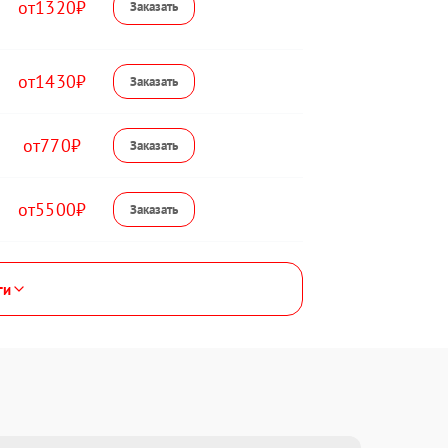
1320
1430
770
5500
ги