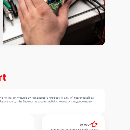
rt
те компании — более 19 инженеров с профессиональной подготовкой. За
 включая , , . Мы беремся за задачи любой сложности и поддерживаем
50 000+
довольных клиентов по всей России