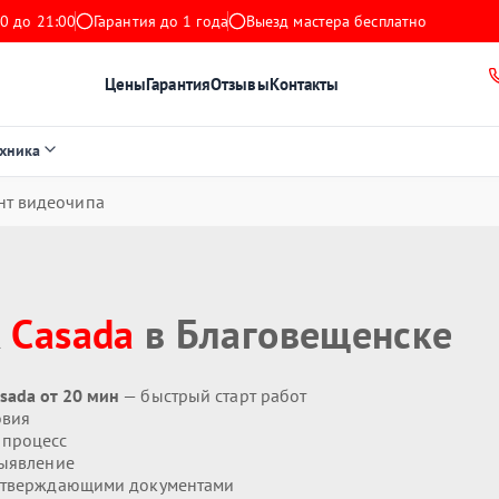
0 до 21:00
Гарантия до 1 года
Выезд мастера бесплатно
Цены
Гарантия
Отзывы
Контакты
ехника
нт видеочипа
к
Casada
в Благовещенске
sada от 20 мин
— быстрый старт работ
овия
 процесс
ыявление
дтверждающими документами