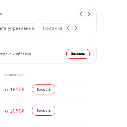
 массажер
Перкуссионный массажер
ьта управления
Поломка системы воздушной компре
сервис и обратно
Заказать
СТОИМОСТЬ
1650
2090