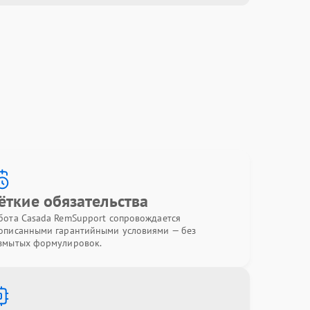
ёткие обязательства
бота Casada RemSupport сопровождается
описанными гарантийными условиями — без
змытых формулировок.