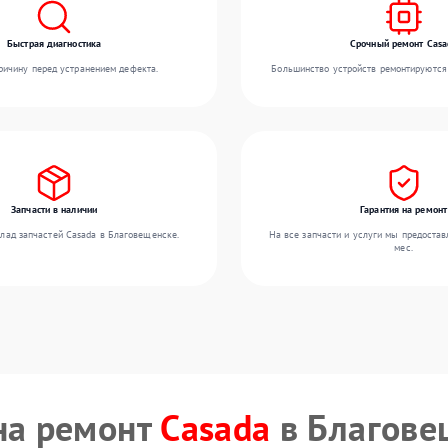
Быстрая диагностика
Срочный ремонт Casa
ичину перед устранением дефекта.
Большинство устройств ремонтируются 
Запчасти в наличии
Гарантия на ремонт
лад запчастей Casada в Благовещенске.
На все запчасти и услуги мы предостав
мес.
на ремонт
Casada
в Благове