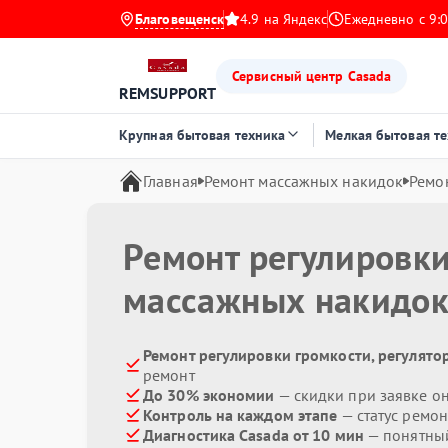
Благовещенск
4.9 на Яндекс
Ежедневно с 9:0
Сервисный центр Casada
REMSUPPORT
Крупная бытовая техника
Мелкая бытовая т
Главная
Ремонт массажных накидок
Ремо
Ремонт регулировки
массажных накидо
Ремонт регулировки громкости, регулято
ремонт
До 30% экономии
— скидки при заявке о
Контроль на каждом этапе
— статус ремон
Диагностика Casada от 10 мин
— понятны