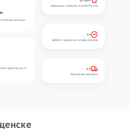
50 000+
довольных клиентов по всей России
da
в течении 60 минут.
4.9
рейтинг сервиса на основе отзывов
ляем гарантию до 12
0 ₽
бесплатная доставка
щенске