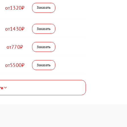
1320
1430
770
5500
ги