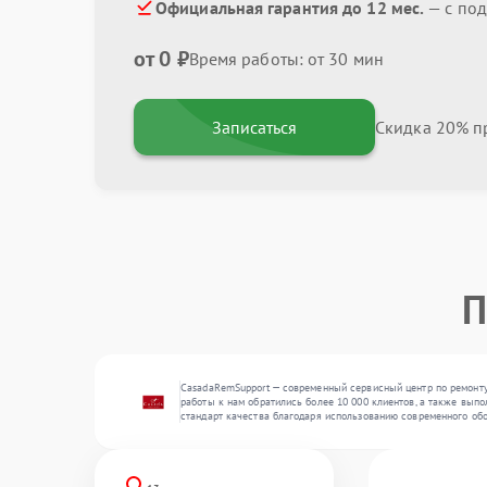
Официальная гарантия до 12 мес.
— с по
от 0 ₽
Время работы: от 30 мин
Записаться
Скидка 20% пр
П
CasadaRemSupport — современный сервисный центр по ремонту
работы к нам обратились более 10 000 клиентов, а также вып
стандарт качества благодаря использованию современного об