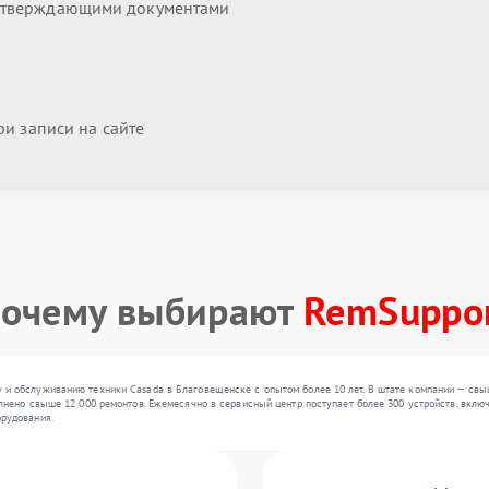
дтверждающими документами
и записи на сайте
очему выбирают
RemSuppo
 и обслуживанию техники Casada в Благовещенске с опытом более 10 лет. В штате компании — свы
олнено свыше 12 000 ремонтов. Ежемесячно в сервисный центр поступает более 300 устройств, вклю
орудования.