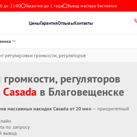
0 до 21:00
Гарантия до 1 года
Выезд мастера бесплатно
Цены
Гарантия
Отзывы
Контакты
ехника
нт регулировки громкости, регуляторов
 громкости, регуляторов
к
Casada
в Благовещенске
ров массажных накидок Casada от 20 мин
— приоритетный
нлайн
та по запросу
й вывод