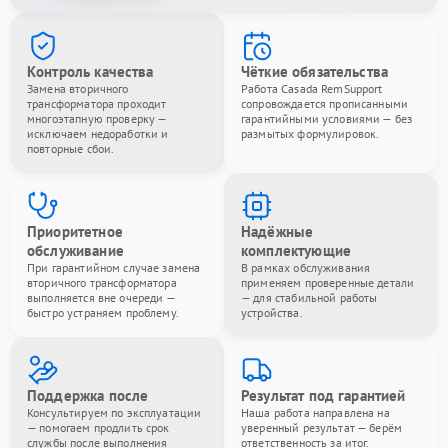
Контроль качества
Чёткие обязательства
Замена вторичного
Работа Casada RemSupport
трансформатора проходит
сопровождается прописанными
многоэтапную проверку —
гарантийными условиями — без
исключаем недоработки и
размытых формулировок.
повторные сбои.
Приоритетное
Надёжные
обслуживание
комплектующие
При гарантийном случае замена
В рамках обслуживания
вторичного трансформатора
применяем проверенные детали
выполняется вне очереди —
— для стабильной работы
быстро устраняем проблему.
устройства.
Поддержка после
Результат под гарантией
Консультируем по эксплуатации
Наша работа направлена на
— помогаем продлить срок
уверенный результат — берём
службы после выполнения
ответственность за итог.