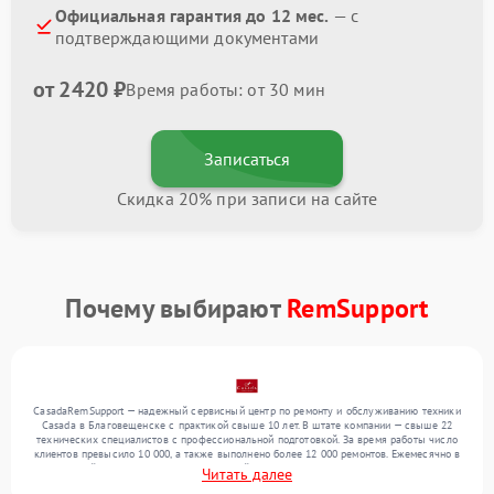
Официальная гарантия до 12 мес.
— с
подтверждающими документами
от 2420 ₽
Время работы: от 30 мин
Записаться
Скидка 20% при записи на сайте
Почему выбирают
RemSupport
CasadaRemSupport — надежный сервисный центр по ремонту и обслуживанию техники
Casada в Благовещенске с практикой свыше 10 лет. В штате компании — свыше 22
технических специалистов с профессиональной подготовкой. За время работы число
клиентов превысило 10 000, а также выполнено более 12 000 ремонтов. Ежемесячно в
сервисный центр поступает от 300 устройств, включая , , . Мы работаем с широким
Читать далее
спектром неисправностей и гарантируем высокое качество обслуживания благодаря