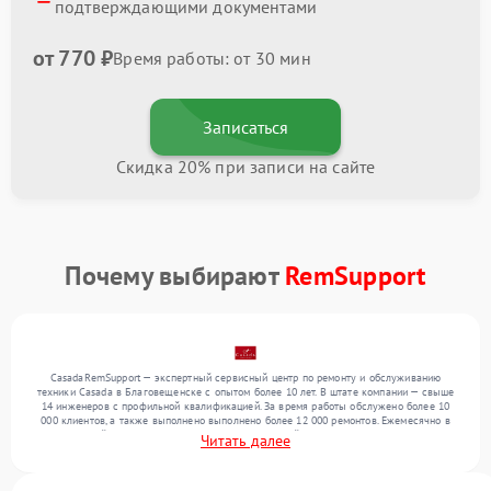
подтверждающими документами
от 770 ₽
Время работы: от 30 мин
Записаться
Скидка 20% при записи на сайте
Почему выбирают
RemSupport
CasadaRemSupport — экспертный сервисный центр по ремонту и обслуживанию
техники Casada в Благовещенске с опытом более 10 лет. В штате компании — свыше
14 инженеров с профильной квалификацией. За время работы обслужено более 10
000 клиентов, а также выполнено выполнено более 12 000 ремонтов. Ежемесячно в
сервисный центр поступает более 300 обращений, включая , , . Мы работаем с
Читать далее
широким спектром неисправностей и обеспечиваем надежный результат благодаря
использованию современного оборудования.