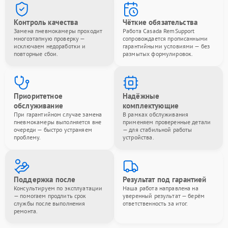
Контроль качества
Чёткие обязательства
Замена пневмокамеры проходит
Работа Casada RemSupport
многоэтапную проверку —
сопровождается прописанными
исключаем недоработки и
гарантийными условиями — без
повторные сбои.
размытых формулировок.
Приоритетное
Надёжные
обслуживание
комплектующие
При гарантийном случае замена
В рамках обслуживания
пневмокамеры выполняется вне
применяем проверенные детали
очереди — быстро устраняем
— для стабильной работы
проблему.
устройства.
Поддержка после
Результат под гарантией
Консультируем по эксплуатации
Наша работа направлена на
— помогаем продлить срок
уверенный результат — берём
службы после выполнения
ответственность за итог.
ремонта.