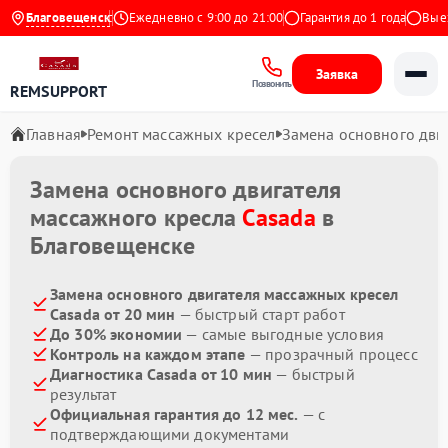
4.9 на Яндекс
Благовещенск
Ежедневно с 9:00 до 21:00
Гарантия до 1 года
Выезд 
Заявка
Позвонить
REMSUPPORT
Главная
Ремонт массажных кресел
Замена основного дви
Замена основного двигателя
массажного кресла
Casada
в
Благовещенске
Замена основного двигателя массажных кресел
Casada от 20 мин
— быстрый старт работ
До 30% экономии
— самые выгодные условия
Контроль на каждом этапе
— прозрачный процесс
Диагностика Casada от 10 мин
— быстрый
результат
Официальная гарантия до 12 мес.
— с
подтверждающими документами