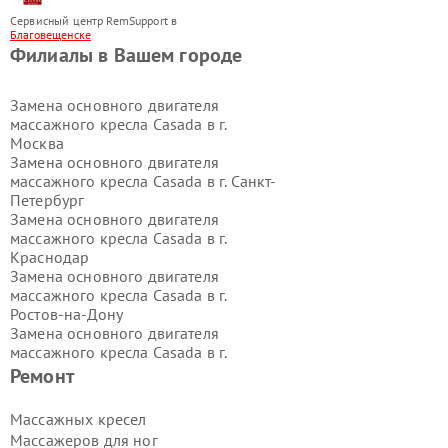
Сервисный центр RemSupport в
Благовещенске
Филиалы в Вашем городе
Замена основного двигателя
массажного кресла Casada в г.
Москва
Замена основного двигателя
массажного кресла Casada в г.
Санкт-
Петербург
Замена основного двигателя
массажного кресла Casada в г.
Краснодар
Замена основного двигателя
массажного кресла Casada в г.
Ростов-на-Дону
Замена основного двигателя
массажного кресла Casada в г.
Нижний Новгород
Ремонт
Замена основного двигателя
массажного кресла Casada в г.
Массажных кресел
Новосибирск
Массажеров для ног
Замена основного двигателя