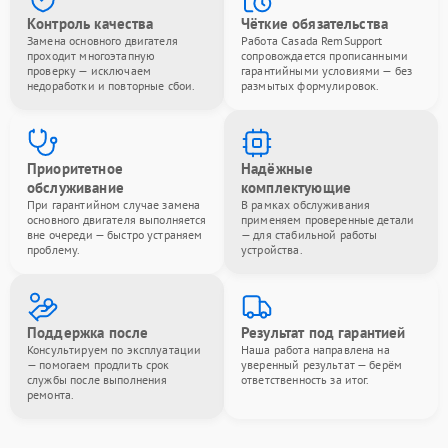
Контроль качества
Чёткие обязательства
Замена основного двигателя
Работа Casada RemSupport
проходит многоэтапную
сопровождается прописанными
проверку — исключаем
гарантийными условиями — без
недоработки и повторные сбои.
размытых формулировок.
Приоритетное
Надёжные
обслуживание
комплектующие
При гарантийном случае замена
В рамках обслуживания
основного двигателя выполняется
применяем проверенные детали
вне очереди — быстро устраняем
— для стабильной работы
проблему.
устройства.
Поддержка после
Результат под гарантией
Консультируем по эксплуатации
Наша работа направлена на
— помогаем продлить срок
уверенный результат — берём
службы после выполнения
ответственность за итог.
ремонта.