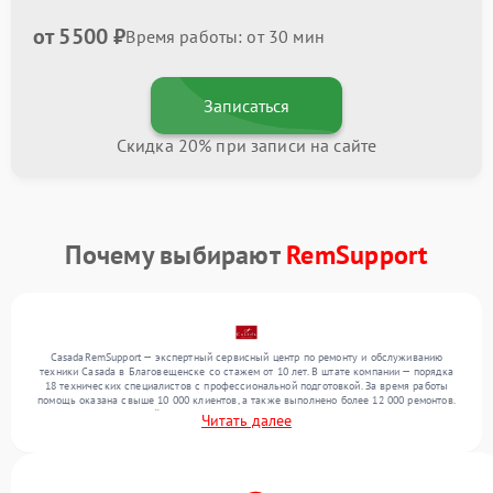
от 5500 ₽
Время работы: от 30 мин
Записаться
Скидка 20% при записи на сайте
Почему выбирают
RemSupport
CasadaRemSupport — экспертный сервисный центр по ремонту и обслуживанию
техники Casada в Благовещенске со стажем от 10 лет. В штате компании — порядка
18 технических специалистов с профессиональной подготовкой. За время работы
помощь оказана свыше 10 000 клиентов, а также выполнено более 12 000 ремонтов.
Ежемесячно в сервисный центр поступает свыше 300 единиц техники, включая , , . Мы
Читать далее
беремся за задачи любой сложности и предлагаем стабильный уровень сервиса
благодаря использованию современного оборудования.