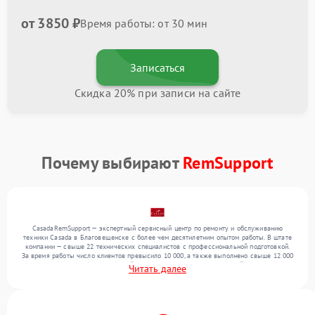
от 3850 ₽
Время работы: от 30 мин
Записаться
Скидка 20% при записи на сайте
Почему выбирают
RemSupport
CasadaRemSupport — экспертный сервисный центр по ремонту и обслуживанию
техники Casada в Благовещенске с более чем десятилетним опытом работы. В штате
компании — свыше 22 технических специалистов с профессиональной подготовкой.
За время работы число клиентов превысило 10 000, а также выполнено свыше 12 000
ремонтов. Ежемесячно в сервисный центр поступает более 300 устройств, включая , , .
Читать далее
Мы работаем с широким спектром неисправностей и гарантируем высокое качество
обслуживания благодаря отлаженным процессам ремонта.