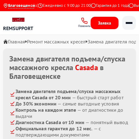
Благовещенск
4.9 на Яндекс
Ежедневно с 9:00 до 21:00
Гарантия до 1 года
Выезд
Заявка
Позвонить
REMSUPPORT
Главная
Ремонт массажных кресел
Замена двигателя под
Замена двигателя подъема/спуска
массажного кресла
Casada
в
Благовещенске
Замена двигателя подъема/спуска массажных
кресел Casada от 20 мин
— быстрый старт работ
До 30% экономии
— самые выгодные условия
Контроль на каждом этапе
— от диагностики до
выдачи
Диагностика Casada от 10 мин
— понятный вывод
Официальная гарантия до 12 мес.
— с
подтверждающими документами