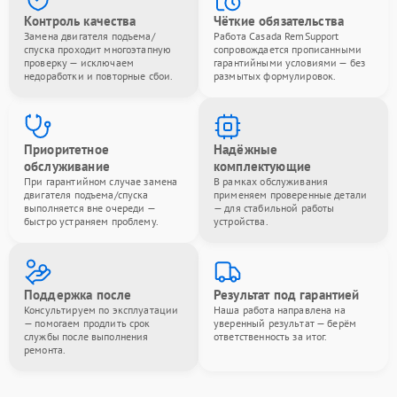
Контроль качества
Чёткие обязательства
Замена двигателя подъема/
Работа Casada RemSupport
спуска проходит многоэтапную
сопровождается прописанными
проверку — исключаем
гарантийными условиями — без
недоработки и повторные сбои.
размытых формулировок.
Приоритетное
Надёжные
обслуживание
комплектующие
При гарантийном случае замена
В рамках обслуживания
двигателя подъема/спуска
применяем проверенные детали
выполняется вне очереди —
— для стабильной работы
быстро устраняем проблему.
устройства.
Поддержка после
Результат под гарантией
Консультируем по эксплуатации
Наша работа направлена на
— помогаем продлить срок
уверенный результат — берём
службы после выполнения
ответственность за итог.
ремонта.