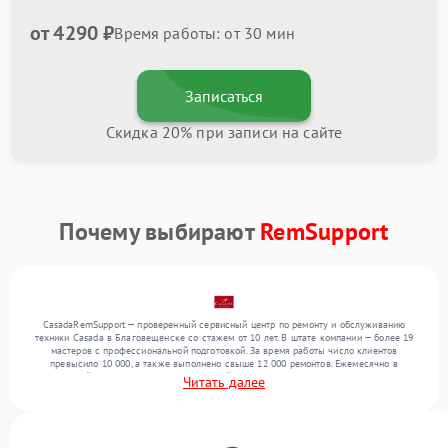
от 4290 ₽
Время работы: от 30 мин
Записаться
Скидка 20% при записи на сайте
Почему выбирают
RemSupport
CasadaRemSupport — проверенный сервисный центр по ремонту и обслуживанию
техники Casada в Благовещенске со стажем от 10 лет. В штате компании — более 19
мастеров с профессиональной подготовкой. За время работы число клиентов
превысило 10 000, а также выполнено свыше 12 000 ремонтов. Ежемесячно в
сервисный центр поступает от 300 устройств, включая , , . Мы беремся за задачи
Читать далее
любой сложности и обеспечиваем надежный результат благодаря опыту команды.