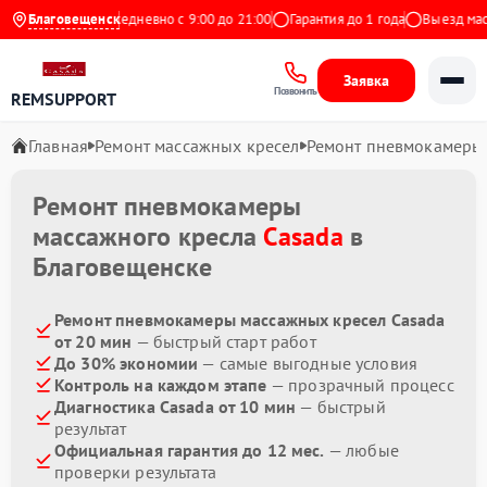
9 на Яндекс
Благовещенск
Ежедневно с 9:00 до 21:00
Гарантия до 1 года
Выезд масте
Заявка
Позвонить
REMSUPPORT
Главная
Ремонт массажных кресел
Ремонт пневмокамеры
Ремонт пневмокамеры
массажного кресла
Casada
в
Благовещенске
Ремонт пневмокамеры массажных кресел Casada
от 20 мин
— быстрый старт работ
До 30% экономии
— самые выгодные условия
Контроль на каждом этапе
— прозрачный процесс
Диагностика Casada от 10 мин
— быстрый
результат
Официальная гарантия до 12 мес.
— любые
проверки результата