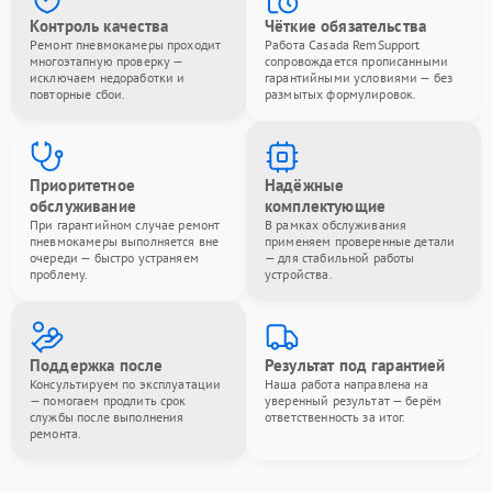
Контроль качества
Чёткие обязательства
Ремонт пневмокамеры проходит
Работа Casada RemSupport
многоэтапную проверку —
сопровождается прописанными
исключаем недоработки и
гарантийными условиями — без
повторные сбои.
размытых формулировок.
Приоритетное
Надёжные
обслуживание
комплектующие
При гарантийном случае ремонт
В рамках обслуживания
пневмокамеры выполняется вне
применяем проверенные детали
очереди — быстро устраняем
— для стабильной работы
проблему.
устройства.
Поддержка после
Результат под гарантией
Консультируем по эксплуатации
Наша работа направлена на
— помогаем продлить срок
уверенный результат — берём
службы после выполнения
ответственность за итог.
ремонта.