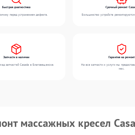
Быстрая диагностика
Срочный ремонт Casa
ичину перед устранением дефекта.
Большинство устройств ремонтируются 
Запчасти в наличии
Гарантия на ремонт
лад запчастей Casada в Благовещенске.
На все запчасти и услуги мы предостав
мес.
монт массажных кресел Cas