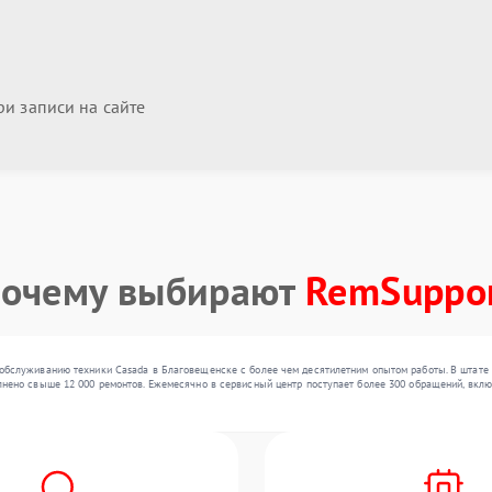
и записи на сайте
очему выбирают
RemSuppo
обслуживанию техники Casada в Благовещенске с более чем десятилетним опытом работы. В штате 
нено свыше 12 000 ремонтов. Ежемесячно в сервисный центр поступает более 300 обращений, включ