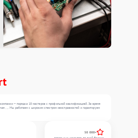
rt
компании — порядка 18 мастеров с профильной квалификацией. За время
ая , , . Мы работаем с широким спектром неисправностей и гарантируем
50 000+
довольных клиентов по всей России