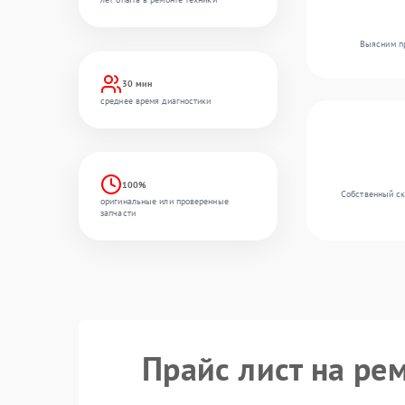
Выясним пр
30 мин
среднее время диагностики
100%
Собственный ск
оригинальные или проверенные
запчасти
Прайс лист на ре