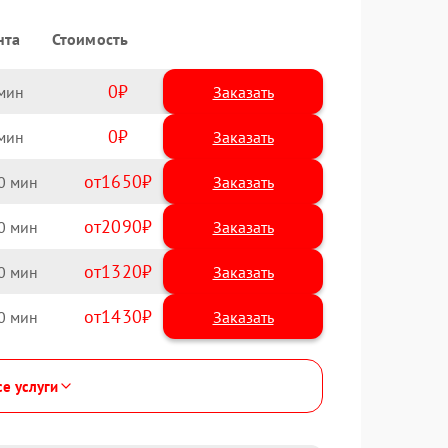
нта
Стоимость
0
Заказать
0
Заказать
1650
0
2090
0
1320
0
1430
0
се услуги