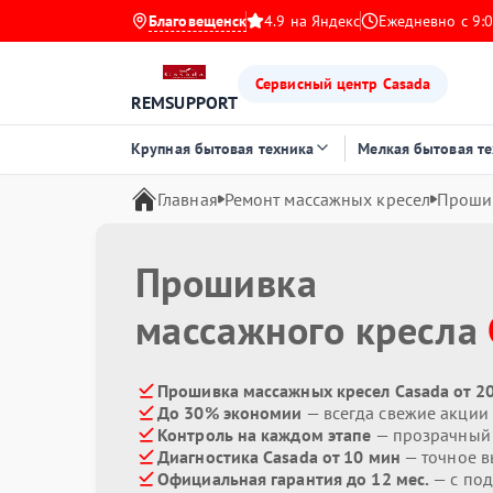
Благовещенск
4.9 на Яндекс
Ежедневно с 9:0
Сервисный центр Casada
REMSUPPORT
Крупная бытовая техника
Мелкая бытовая т
Главная
Ремонт массажных кресел
Проши
Прошивка
массажного кресла
Прошивка массажных кресел Casada от 2
До 30% экономии
— всегда свежие акции
Контроль на каждом этапе
— прозрачный
Диагностика Casada от 10 мин
— точное в
Официальная гарантия до 12 мес.
— с по