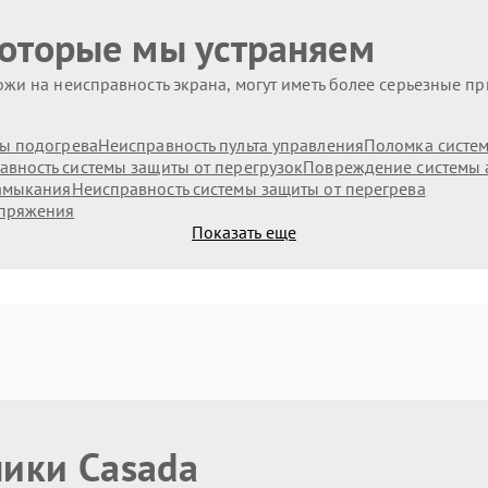
которые мы устраняем
жи на неисправность экрана, могут иметь более серьезные п
ы подогрева
Неисправность пульта управления
Поломка систе
авность системы защиты от перегрузок
Повреждение системы 
замыкания
Неисправность системы защиты от перегрева
апряжения
Показать еще
ники Casada