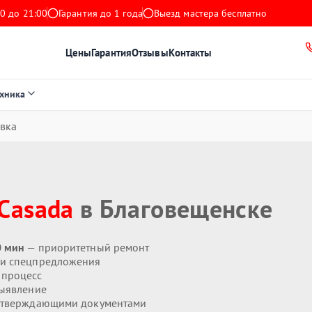
0 до 21:00
Гарантия до 1 года
Выезд мастера бесплатно
Цены
Гарантия
Отзывы
Контакты
ехника
вка
Casada
в Благовещенске
0 мин
— приоритетный ремонт
 и спецпредложения
 процесс
ыявление
дтверждающими документами