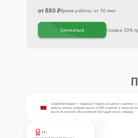
от 880 ₽
Время работы: от 30 мин
Записаться
Скидка 20% пр
П
CasadaRemSupport — надежный сервисный центр по ремонту и 
работы помощь оказана свыше 10 000 клиентов, а также выпол
высокое качество обслуживания благодаря опыту команды.
13+
лет опыта в ремонте техники