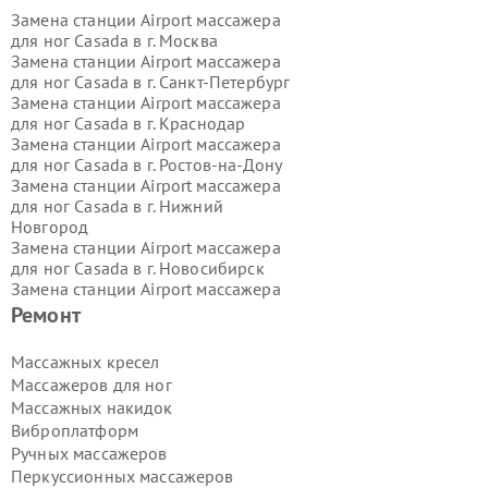
Замена станции Airport массажера
для ног Casada в г.
Москва
Замена станции Airport массажера
для ног Casada в г.
Санкт-Петербург
Замена станции Airport массажера
для ног Casada в г.
Краснодар
Замена станции Airport массажера
для ног Casada в г.
Ростов-на-Дону
Замена станции Airport массажера
для ног Casada в г.
Нижний
Новгород
Замена станции Airport массажера
для ног Casada в г.
Новосибирск
Замена станции Airport массажера
для ног Casada в г.
Екатеринбург
Ремонт
Замена станции Airport массажера
для ног Casada в г.
Казань
Массажных кресел
Замена станции Airport массажера
Массажеров для ног
для ног Casada в г.
Воронеж
Массажных накидок
Замена станции Airport массажера
Виброплатформ
для ног Casada в г.
Волгоград
Ручных массажеров
Замена станции Airport массажера
для ног Casada в г.
Самара
Перкуссионных массажеров