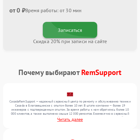
от 0 ₽
Время работы: от 30 мин
Записаться
Скидка 20% при записи на сайте
Почему выбирают
RemSupport
CasadaRemSupport — надежный сервисный центр по ремонту и обслуживанию техники
Casada в Благовещенске с опытом более 10 лет. В штате компании — более 19
инженеров с подтвержденным опытом. За время работы к нам обратились более 10
000 клиентов, а также выполнено свыше 12 000 ремонтов. Ежемесячно в сервисный
центр поступает от 300 устройств, включая , , . Мы беремся за задачи любой
Читать далее
сложности и поддерживаем высокий стандарт качества благодаря квалификации
мастеров.