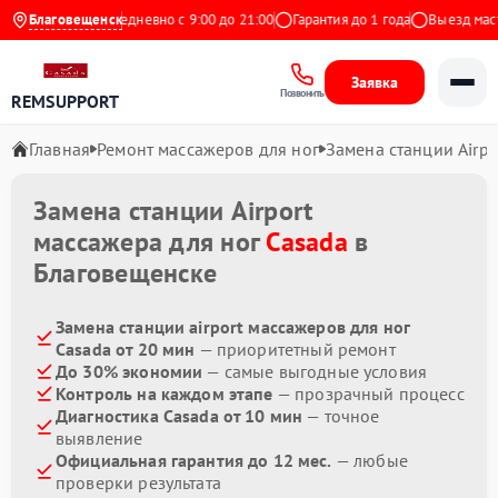
9 на Яндекс
Благовещенск
Ежедневно с 9:00 до 21:00
Гарантия до 1 года
Выезд масте
Заявка
Позвонить
REMSUPPORT
Главная
Ремонт массажеров для ног
Замена станции Airpo
Замена станции Airport
массажера для ног
Casada
в
Благовещенске
Замена станции airport массажеров для ног
Casada от 20 мин
— приоритетный ремонт
До 30% экономии
— самые выгодные условия
Контроль на каждом этапе
— прозрачный процесс
Диагностика Casada от 10 мин
— точное
выявление
Официальная гарантия до 12 мес.
— любые
проверки результата