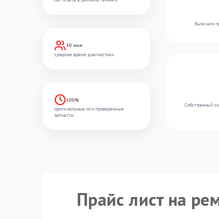
Выясним пр
30 мин
среднее время диагностики
100%
Собственный ск
оригинальные или проверенные
запчасти
Прайс лист на ре