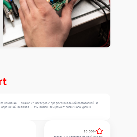
rt
те компании — свыше 22 мастеров с профессиональной подготовкой. За
обращений, включая , , . Мы выполняем ремонт различного уровня
50 000+
довольных клиентов по всей России