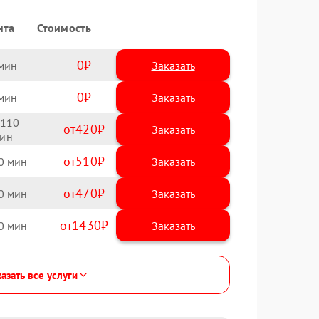
нта
Стоимость
0
Заказать
0
Заказать
110
420
510
0
470
0
1430
0
азать все услуги