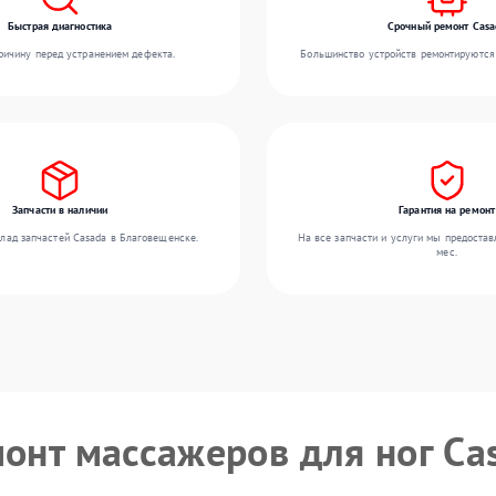
Быстрая диагностика
Срочный ремонт Casa
ичину перед устранением дефекта.
Большинство устройств ремонтируются 
Запчасти в наличии
Гарантия на ремонт
лад запчастей Casada в Благовещенске.
На все запчасти и услуги мы предостав
мес.
монт массажеров для ног Ca