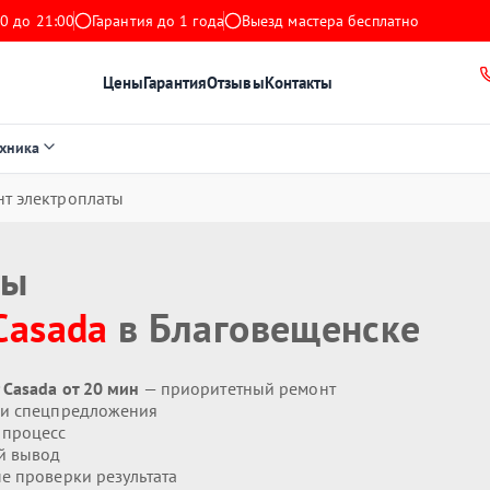
0 до 21:00
Гарантия до 1 года
Выезд мастера бесплатно
Цены
Гарантия
Отзывы
Контакты
ехника
нт электроплаты
ты
Casada
в Благовещенске
 Casada от 20 мин
— приоритетный ремонт
 и спецпредложения
 процесс
й вывод
 проверки результата