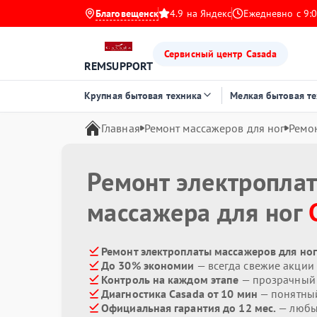
Благовещенск
4.9 на Яндекс
Ежедневно с 9:0
Сервисный центр Casada
REMSUPPORT
Крупная бытовая техника
Мелкая бытовая т
Главная
Ремонт массажеров для ног
Ремо
Ремонт электропла
массажера для ног
Ремонт электроплаты массажеров для ног
До 30% экономии
— всегда свежие акции
Контроль на каждом этапе
— прозрачный
Диагностика Casada от 10 мин
— понятны
Официальная гарантия до 12 мес.
— любые