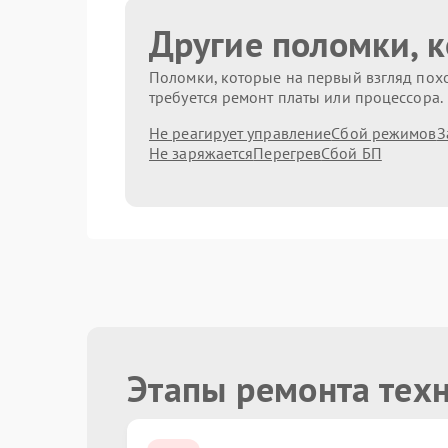
Другие поломки, 
Поломки, которые на первый взгляд похо
требуется ремонт платы или процессора.
Не реагирует управление
Сбой режимов
З
Не заряжается
Перегрев
Сбой БП
Этапы ремонта тех