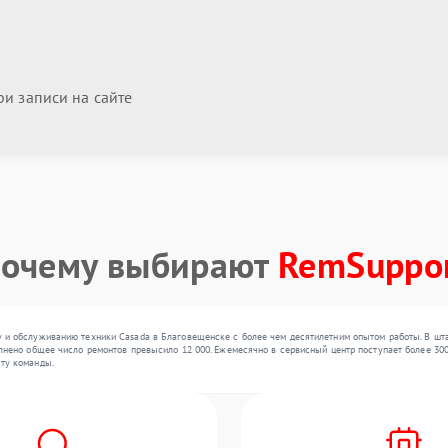
и записи на сайте
очему выбирают
RemSuppo
 и обслуживанию техники Casada в Благовещенске с более чем десятилетним опытом работы. В шта
лнено общее число ремонтов превысило 12 000. Ежемесячно в сервисный центр поступает более 300 
ту команды.