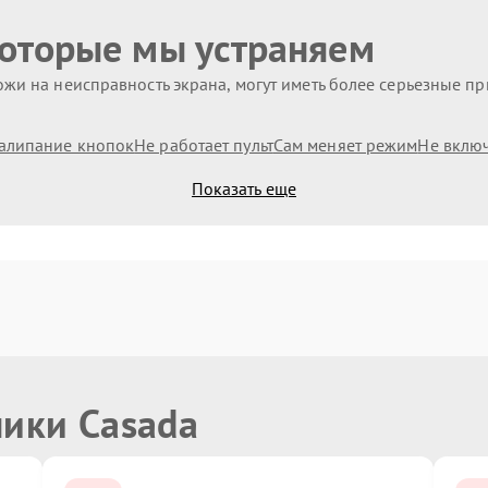
которые мы устраняем
жи на неисправность экрана, могут иметь более серьезные п
алипание кнопок
Не работает пульт
Сам меняет режим
Не вклю
Показать еще
ники Casada