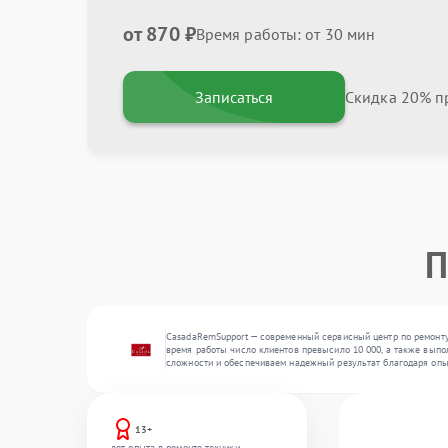
от 870 ₽
Время работы: от 30 мин
Записаться
Скидка 20% пр
П
CasadaRemSupport — современный сервисный центр по ремонту
время работы число клиентов превысило 10 000, а также выпо
сложности и обеспечиваем надежный результат благодаря опы
13+
лет опыта в ремонте техники