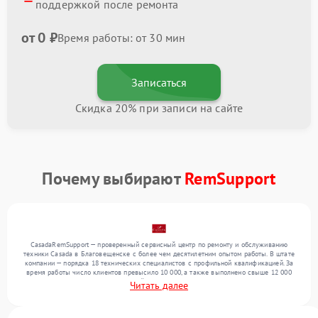
поддержкой после ремонта
от 0 ₽
Время работы: от 30 мин
Записаться
Скидка 20% при записи на сайте
Почему выбирают
RemSupport
CasadaRemSupport — проверенный сервисный центр по ремонту и обслуживанию
техники Casada в Благовещенске с более чем десятилетним опытом работы. В штате
компании — порядка 18 технических специалистов с профильной квалификацией. За
время работы число клиентов превысило 10 000, а также выполнено свыше 12 000
ремонтов. Ежемесячно в сервисный центр поступает свыше 300 единиц техники,
Читать далее
включая , , . Мы работаем с широким спектром неисправностей и обеспечиваем
надежный результат благодаря отлаженным процессам ремонта.