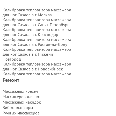
Калибровка тепловизора массажера
для ног Casada в г.
Москва
Калибровка тепловизора массажера
для ног Casada в г.
Санкт-Петербург
Калибровка тепловизора массажера
для ног Casada в г.
Краснодар
Калибровка тепловизора массажера
для ног Casada в г.
Ростов-на-Дону
Калибровка тепловизора массажера
для ног Casada в г.
Нижний
Новгород
Калибровка тепловизора массажера
для ног Casada в г.
Новосибирск
Калибровка тепловизора массажера
для ног Casada в г.
Екатеринбург
Ремонт
Калибровка тепловизора массажера
для ног Casada в г.
Казань
Массажных кресел
Калибровка тепловизора массажера
Массажеров для ног
для ног Casada в г.
Воронеж
Массажных накидок
Калибровка тепловизора массажера
Виброплатформ
для ног Casada в г.
Волгоград
Ручных массажеров
Калибровка тепловизора массажера