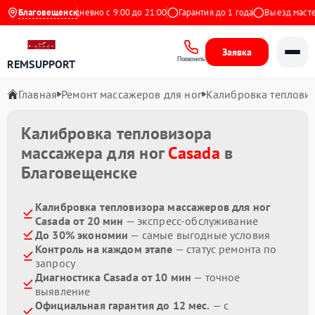
на Яндекс
Благовещенск
Ежедневно с 9:00 до 21:00
Гарантия до 1 года
Выезд мастера
Заявка
Позвонить
REMSUPPORT
Главная
Ремонт массажеров для ног
Калибровка теплови
Калибровка тепловизора
массажера для ног
Casada
в
Благовещенске
Калибровка тепловизора массажеров для ног
Casada от 20 мин
— экспресс-обслуживание
До 30% экономии
— самые выгодные условия
Контроль на каждом этапе
— статус ремонта по
запросу
Диагностика Casada от 10 мин
— точное
выявление
Официальная гарантия до 12 мес.
— с