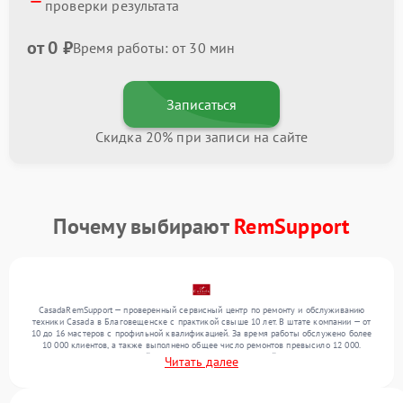
проверки результата
от 0 ₽
Время работы: от 30 мин
Записаться
Скидка 20% при записи на сайте
Почему выбирают
RemSupport
CasadaRemSupport — проверенный сервисный центр по ремонту и обслуживанию
техники Casada в Благовещенске с практикой свыше 10 лет. В штате компании — от
10 до 16 мастеров с профильной квалификацией. За время работы обслужено более
10 000 клиентов, а также выполнено общее число ремонтов превысило 12 000.
Ежемесячно в сервисный центр поступает от 300 устройств, включая , , . Мы
Читать далее
выполняем ремонт различного уровня сложности и обеспечиваем надежный
результат благодаря использованию современного оборудования.