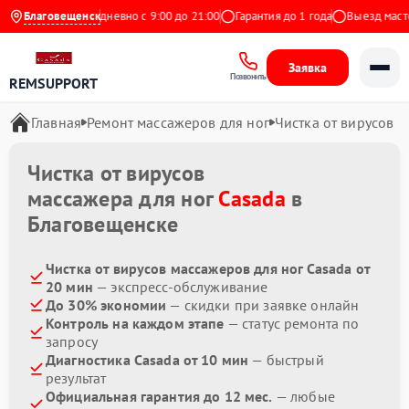
 на Яндекс
Благовещенск
Ежедневно с 9:00 до 21:00
Гарантия до 1 года
Выезд мастер
Заявка
Позвонить
REMSUPPORT
Главная
Ремонт массажеров для ног
Чистка от вирусов
Чистка от вирусов
массажера для ног
Casada
в
Благовещенске
Чистка от вирусов массажеров для ног Casada от
20 мин
— экспресс-обслуживание
До 30% экономии
— скидки при заявке онлайн
Контроль на каждом этапе
— статус ремонта по
запросу
Диагностика Casada от 10 мин
— быстрый
результат
Официальная гарантия до 12 мес.
— любые