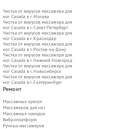
Чистка от вирусов массажера для
ног Casada в г.
Москва
Чистка от вирусов массажера для
ног Casada в г.
Санкт-Петербург
Чистка от вирусов массажера для
ног Casada в г.
Краснодар
Чистка от вирусов массажера для
ног Casada в г.
Ростов-на-Дону
Чистка от вирусов массажера для
ног Casada в г.
Нижний Новгород
Чистка от вирусов массажера для
ног Casada в г.
Новосибирск
Чистка от вирусов массажера для
ног Casada в г.
Екатеринбург
Чистка от вирусов массажера для
Ремонт
ног Casada в г.
Казань
Чистка от вирусов массажера для
Массажных кресел
ног Casada в г.
Воронеж
Массажеров для ног
Чистка от вирусов массажера для
Массажных накидок
ног Casada в г.
Волгоград
Виброплатформ
Чистка от вирусов массажера для
Ручных массажеров
ног Casada в г.
Самара