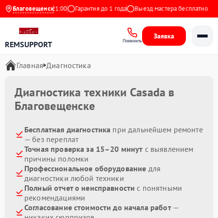
евно с 9:00 до 21:00
Благовещенск
Гарантия до 1 года
Выезд мастера бесплатно
Заявка
Позвонить
REMSUPPORT
Главная
Диагностика
Диагностика техники Casada в
Благовещенске
Бесплатная диагностика
при дальнейшем ремонте
— без переплат
Точная проверка за 15–20 минут
с выявлением
причины поломки
Профессиональное оборудование
для
диагностики любой техники
Полный отчет о неисправности
с понятными
рекомендациями
Согласование стоимости до начала работ
—
никаких сюрпризов