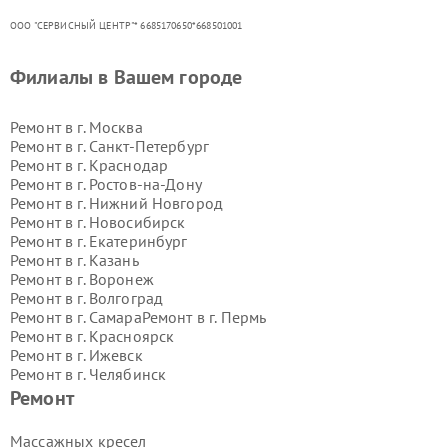
ООО "СЕРВИСНЫЙ ЦЕНТР"* 6685170650*668501001
Филиалы в Вашем городе
Ремонт в г.
Москва
Ремонт в г.
Санкт-Петербург
Ремонт в г.
Краснодар
Ремонт в г.
Ростов-на-Дону
Ремонт в г.
Нижний Новгород
Ремонт в г.
Новосибирск
Ремонт в г.
Екатеринбург
Ремонт в г.
Казань
Ремонт в г.
Воронеж
Ремонт в г.
Волгоград
Ремонт в г.
Самара
Ремонт в г.
Пермь
Ремонт в г.
Красноярск
Ремонт в г.
Ижевск
Ремонт в г.
Челябинск
Ремонт в г.
Тюмень
Ремонт в г.
Уфа
Ремонт
Ремонт в г.
Омск
Ремонт в г.
Иркутск
Ремонт в г.
Ярославль
Массажных кресел