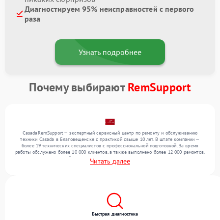
Диагностируем 95% неисправностей с первого
раза
Узнать подробнее
Почему выбирают
RemSupport
CasadaRemSupport — экспертный сервисный центр по ремонту и обслуживанию
техники Casada в Благовещенске с практикой свыше 10 лет. В штате компании —
более 19 технических специалистов с профессиональной подготовкой. За время
работы обслужено более 10 000 клиентов, а также выполнено более 12 000 ремонтов.
Ежемесячно в сервисный центр поступает свыше 300 единиц техники, включая , , . Мы
Читать далее
выполняем ремонт различного уровня сложности и предлагаем стабильный уровень
сервиса благодаря использованию современного оборудования.
Быстрая диагностика