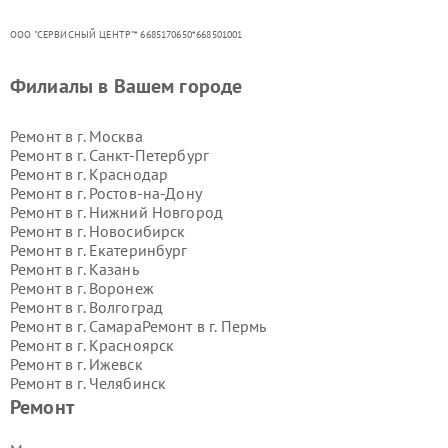
ООО "СЕРВИСНЫЙ ЦЕНТР"* 6685170650*668501001
Филиалы в Вашем городе
Ремонт в г.
Москва
Ремонт в г.
Санкт-Петербург
Ремонт в г.
Краснодар
Ремонт в г.
Ростов-на-Дону
Ремонт в г.
Нижний Новгород
Ремонт в г.
Новосибирск
Ремонт в г.
Екатеринбург
Ремонт в г.
Казань
Ремонт в г.
Воронеж
Ремонт в г.
Волгоград
Ремонт в г.
Самара
Ремонт в г.
Пермь
Ремонт в г.
Красноярск
Ремонт в г.
Ижевск
Ремонт в г.
Челябинск
Ремонт в г.
Тюмень
Ремонт в г.
Уфа
Ремонт
Ремонт в г.
Омск
Ремонт в г.
Иркутск
Ремонт в г.
Ярославль