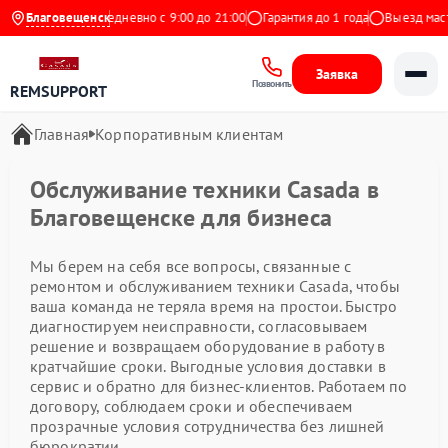
9 на Яндекс
Благовещенск
Ежедневно с 9:00 до 21:00
Гарантия до 1 года
Выезд масте
Заявка
Позвонить
REMSUPPORT
Главная
Корпоративным клиентам
Обслуживание техники Casada в
Благовещенске для бизнеса
Мы берем на себя все вопросы, связанные с
ремонтом и обслуживанием техники Casada, чтобы
ваша команда не теряла время на простои. Быстро
диагностируем неисправности, согласовываем
решение и возвращаем оборудование в работу в
кратчайшие сроки. Выгодные условия доставки в
сервис и обратно для бизнес-клиентов. Работаем по
договору, соблюдаем сроки и обеспечиваем
прозрачные условия сотрудничества без лишней
бюрократии.