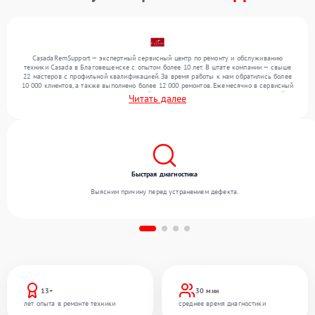
CasadaRemSupport — экспертный сервисный центр по ремонту и обслуживанию
техники Casada в Благовещенске с опытом более 10 лет. В штате компании — свыше
22 мастеров с профильной квалификацией. За время работы к нам обратились более
10 000 клиентов, а также выполнено более 12 000 ремонтов. Ежемесячно в сервисный
центр поступает более 300 обращений, включая , , . Мы беремся за задачи любой
Читать далее
сложности и гарантируем высокое качество обслуживания благодаря использованию
современного оборудования.
Быстрая диагностика
Выясним причину перед устранением дефекта.
13+
30 мин
лет опыта в ремонте техники
среднее время диагностики